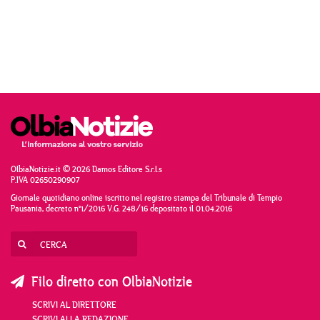
OlbiaNotizie.it © 2026 Damos Editore S.r.l.s
P.IVA 02650290907
Giornale quotidiano online iscritto nel registro stampa del Tribunale di Tempio
Pausania, decreto n°1/2016 V.G. 248/16 depositato il 01.04.2016
Filo diretto con OlbiaNotizie
SCRIVI AL DIRETTORE
SCRIVI ALLA REDAZIONE