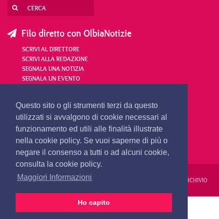
Filo diretto con OlbiaNotizie
SCRIVI AL DIRETTORE
SCRIVI ALLA REDAZIONE
SEGNALA UNA NOTIZIA
SEGNALA UN EVENTO
redazione@olbianotizie.it
Questo sito o gli strumenti terzi da questo
utilizzati si avvalgono di cookie necessari al
funzionamento ed utili alle finalità illustrate
nella cookie policy. Se vuoi saperne di più o
negare il consenso a tutti o ad alcuni cookie,
consulta la cookie policy.
Maggiori Informazioni
REDAZIONE
PUBBLICITÀ
PRIVACY E COOKIES
NOTE LEGALI
ARCHIVIO
Ho capito
PRIMA PAGINA
24 ORE
VIDEO