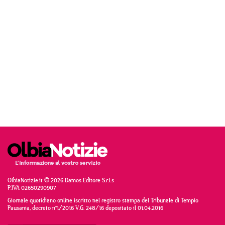
OlbiaNotizie.it © 2026 Damos Editore S.r.l.s
P.IVA 02650290907
Giornale quotidiano online iscritto nel registro stampa del Tribunale di Tempio
Pausania, decreto n°1/2016 V.G. 248/16 depositato il 01.04.2016