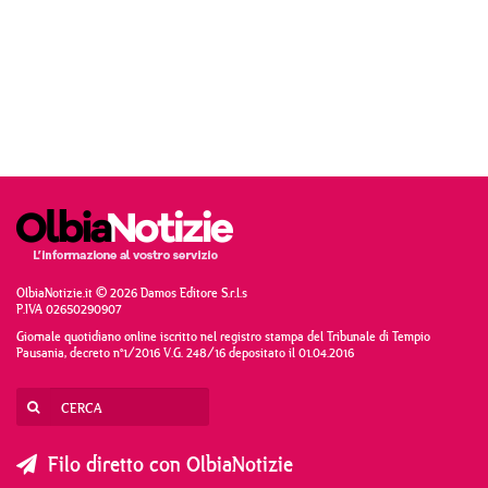
OlbiaNotizie.it © 2026 Damos Editore S.r.l.s
P.IVA 02650290907
Giornale quotidiano online iscritto nel registro stampa del Tribunale di Tempio
Pausania, decreto n°1/2016 V.G. 248/16 depositato il 01.04.2016
Filo diretto con OlbiaNotizie