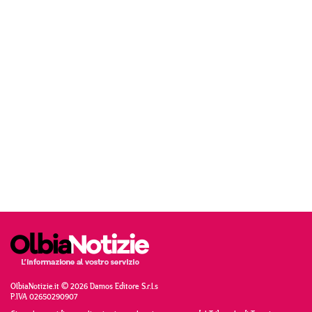
OlbiaNotizie.it © 2026 Damos Editore S.r.l.s
P.IVA 02650290907