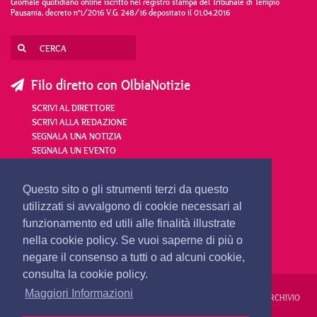
Giornale quotidiano online iscritto nel registro stampa del Tribunale di Tempio
Pausania, decreto n°1/2016 V.G. 248/16 depositato il 01.04.2016
Filo diretto con OlbiaNotizie
SCRIVI AL DIRETTORE
SCRIVI ALLA REDAZIONE
SEGNALA UNA NOTIZIA
SEGNALA UN EVENTO
redazione@olbianotizie.it
Questo sito o gli strumenti terzi da questo
utilizzati si avvalgono di cookie necessari al
funzionamento ed utili alle finalità illustrate
nella cookie policy. Se vuoi saperne di più o
negare il consenso a tutti o ad alcuni cookie,
consulta la cookie policy.
Maggiori Informazioni
REDAZIONE
PUBBLICITÀ
PRIVACY E COOKIES
NOTE LEGALI
ARCHIVIO