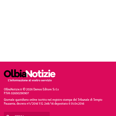
OlbiaNotizie.it © 2026 Damos Editore S.r.l.s
P.IVA 02650290907
Giornale quotidiano online iscritto nel registro stampa del Tribunale di Tempio
Pausania, decreto n°1/2016 V.G. 248/16 depositato il 01.04.2016