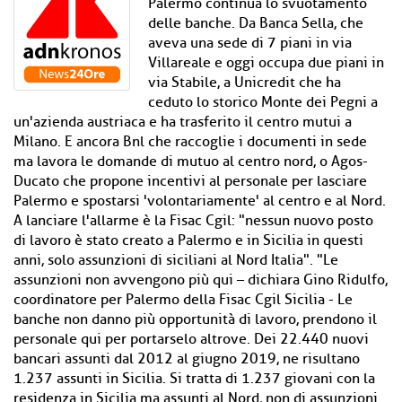
Palermo continua lo svuotamento
delle banche. Da Banca Sella, che
aveva una sede di 7 piani in via
Villareale e oggi occupa due piani in
via Stabile, a Unicredit che ha
ceduto lo storico Monte dei Pegni a
un'azienda austriaca e ha trasferito il centro mutui a
Milano. E ancora Bnl che raccoglie i documenti in sede
ma lavora le domande di mutuo al centro nord, o Agos-
Ducato che propone incentivi al personale per lasciare
Palermo e spostarsi 'volontariamente' al centro e al Nord.
A lanciare l'allarme è la Fisac Cgil: "nessun nuovo posto
di lavoro è stato creato a Palermo e in Sicilia in questi
anni, solo assunzioni di siciliani al Nord Italia". "Le
assunzioni non avvengono più qui – dichiara Gino Ridulfo,
coordinatore per Palermo della Fisac Cgil Sicilia - Le
banche non danno più opportunità di lavoro, prendono il
personale qui per portarselo altrove. Dei 22.440 nuovi
bancari assunti dal 2012 al giugno 2019, ne risultano
1.237 assunti in Sicilia. Si tratta di 1.237 giovani con la
residenza in Sicilia ma assunti al Nord, non di assunzioni