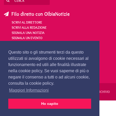
Filo diretto con OlbiaNotizie
SCRIVI AL DIRETTORE
SCRIVI ALLA REDAZIONE
SEGNALA UNA NOTIZIA
SEGNALA UN EVENTO
redazione@olbianotizie.it
Questo sito o gli strumenti terzi da questo
utilizzati si avvalgono di cookie necessari al
funzionamento ed utili alle finalità illustrate
nella cookie policy. Se vuoi saperne di più o
negare il consenso a tutti o ad alcuni cookie,
consulta la cookie policy.
Maggiori Informazioni
REDAZIONE
PUBBLICITÀ
PRIVACY E COOKIES
NOTE LEGALI
ARCHIVIO
Ho capito
PRIMA PAGINA
24 ORE
VIDEO