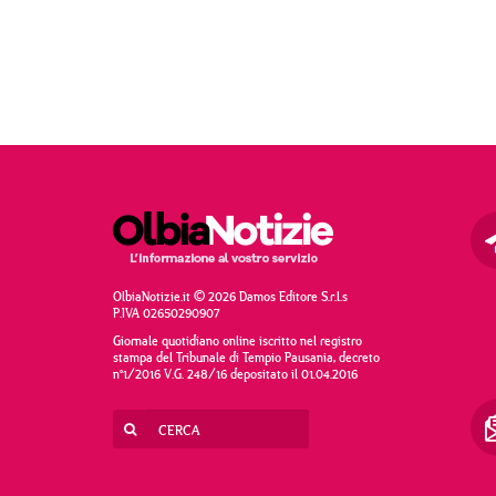
OlbiaNotizie.it © 2026 Damos Editore S.r.l.s
P.IVA 02650290907
Giornale quotidiano online iscritto nel registro
stampa del Tribunale di Tempio Pausania, decreto
n°1/2016 V.G. 248/16 depositato il 01.04.2016