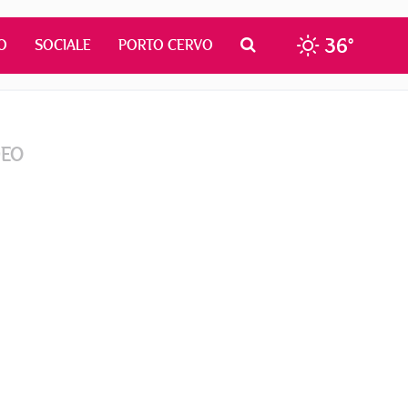
36°
O
SOCIALE
PORTO CERVO
DEO