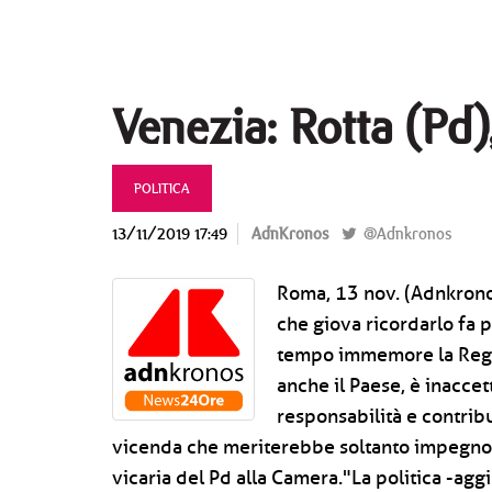
Venezia: Rotta (Pd),
POLITICA
13/11/2019 17:49
AdnKronos
@Adnkronos
Roma, 13 nov. (Adnkrono
che giova ricordarlo fa
tempo immemore la Regi
anche il Paese, è inaccet
responsabilità e contribu
vicenda che meriterebbe soltanto impegno"
vicaria del Pd alla Camera."La politica -agg