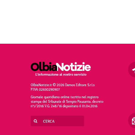
OlbiaNotizie.it © 2026 Damos Editore S.r.l.s
P.IVA 02650290907
Giornale quotidiano online iscritto nel registro
stampa del Tribunale di Tempio Pausania, decreto
n°1/2016 V.G. 248/16 depositato il 01.04.2016