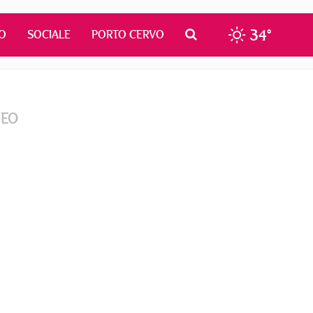
34°
O
SOCIALE
PORTO CERVO
DEO