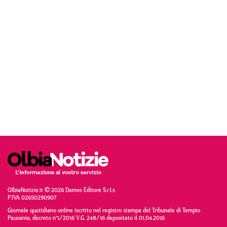
OlbiaNotizie.it © 2026 Damos Editore S.r.l.s
P.IVA 02650290907
Giornale quotidiano online iscritto nel registro stampa del Tribunale di Tempio
Pausania, decreto n°1/2016 V.G. 248/16 depositato il 01.04.2016