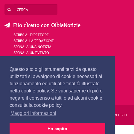
Filo diretto con OlbiaNotizie
SCRIVI AL DIRETTORE
SCRIVI ALLA REDAZIONE
SEGNALA UNA NOTIZIA
SEGNALA UN EVENTO
redazione@olbianotizie.it
Questo sito o gli strumenti terzi da questo
utilizzati si avvalgono di cookie necessari al
funzionamento ed utili alle finalità illustrate
nella cookie policy. Se vuoi saperne di più o
negare il consenso a tutti o ad alcuni cookie,
consulta la cookie policy.
Maggiori Informazioni
REDAZIONE
PUBBLICITÀ
PRIVACY E COOKIES
NOTE LEGALI
ARCHIVIO
Ho capito
PRIMA PAGINA
24 ORE
VIDEO