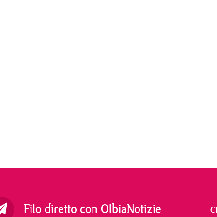
Filo diretto con OlbiaNotizie
C