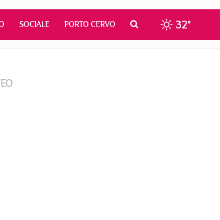
32°
O
SOCIALE
PORTO CERVO
DEO