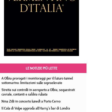
LE NOTIZIE PIÙ LETTE
A Olbia prorogati i monitoraggi per il futuro tunnel
sottomarino: limitazioni sulle sopraelevate
Stretta sui controlli in aeroporto a Olbia, sequestrati
caviale, contanti e sabbia rubata
Nina Zilli in concerto lunedì a Porto Cervo
Il Cala di Volpe approda all'Harry's bar di Londra