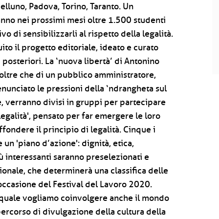
Belluno, Padova, Torino, Taranto. Un
anno nei prossimi mesi oltre 1.500 studenti
vo di sensibilizzarli al rispetto della legalità.
ito il progetto editoriale, ideato e curato
i posteriori. La ‘nuova libertà’ di Antonino
, oltre che di un pubblico amministratore,
enunciato le pressioni della ‘ndrangheta sul
e, verranno divisi in gruppi per partecipare
legalità', pensato per far emergere le loro
fondere il principio di legalità. Cinque i
 un 'piano d’azione': dignità, etica,
iù interessanti saranno preselezionati e
ionale, che determinerà una classifica delle
 occasione del Festival del Lavoro 2020.
 quale vogliamo coinvolgere anche il mondo
percorso di divulgazione della cultura della