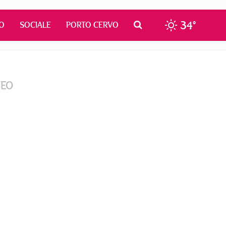
34°
O
SOCIALE
PORTO CERVO
DEO