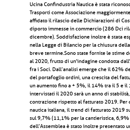
Ucina Confindustria Nautica è stata riconosc
Trasporti come Associazione maggiormente r
affidato il rilascio delle Dichiarazioni di C
diporto immesse in commercio (286 Dci ril
dicembre). Soddisfazione inoltre è stata es
nella Legge di Bilancio per la chiusura dell
breve termine.Sono state fornite le stime 
al 2020, frutto di un'indagine condotta dall
fra i Soci. Dall’analisi emerge che il 62% d
del portafoglio ordini, una crescita del fatt
un aumento fino a + 5%, il 14% tra il 5 e i
intervistati il 2020 sarà un anno di stabili
contrazione rispetto al fatturato 2019. Per
nautica italiana, il trend di fatturato 2019 s
sul 9,7% (11,1% per la cantieristica, 6,9%
dell’Assemblea è stato inoltre presentato u