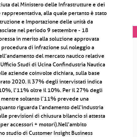
iuta dal Ministero delle Infrastrutture e dei
appresentativa, alla quale pertanto è stato
ostruzione e Importazione delle unità da
asciate nel periodo 9 settembre - 18
pressa in merito alla soluzione approvata
a procedura di infrazione sul noleggio a
dell’andamento del mercato nautico relative
'Ufficio Studi di Ucina Confindustria Nautica
elle aziende coinvolte dichiara, sulla base
urato 2020. Il 37% degli intervistati indica
l 10%, l’11% oltre il 10%. Per il 27% degli
tà, mentre soltanto l’11% prevede una
 quanto riguarda l’andamento dell’industria
ulle previsioni di chiusura bilancio si attesta
 per accessori + motori).Nell’ambito
no studio di Customer Insight Business