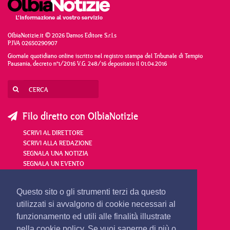
OlbiaNotizie.it © 2026 Damos Editore S.r.l.s
P.IVA 02650290907
Giornale quotidiano online iscritto nel registro stampa del Tribunale di Tempio
Pausania, decreto n°1/2016 V.G. 248/16 depositato il 01.04.2016
Filo diretto con OlbiaNotizie
SCRIVI AL DIRETTORE
SCRIVI ALLA REDAZIONE
SEGNALA UNA NOTIZIA
SEGNALA UN EVENTO
redazione@olbianotizie.it
Questo sito o gli strumenti terzi da questo
utilizzati si avvalgono di cookie necessari al
funzionamento ed utili alle finalità illustrate
nella cookie policy. Se vuoi saperne di più o