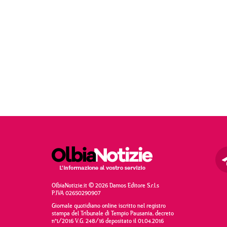
OlbiaNotizie.it © 2026 Damos Editore S.r.l.s
P.IVA 02650290907
Giornale quotidiano online iscritto nel registro
stampa del Tribunale di Tempio Pausania, decreto
n°1/2016 V.G. 248/16 depositato il 01.04.2016