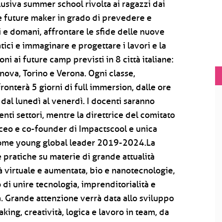
usiva summer school rivolta ai ragazzi dai
e future maker in grado di prevedere e
i e domani, affrontare le sfide delle nuove
ici e immaginare e progettare i lavori e la
oni ai future camp previsti in 8 città italiane:
ova, Torino e Verona. Ogni classe,
onterà 5 giorni di full immersion, dalle ore
 dal lunedì al venerdì. I docenti saranno
enti settori, mentre la direttrice del comitato
, ceo e co-founder di Impactscool e unica
 come young global leader 2019-2024.La
e pratiche su materie di grande attualità
tà virtuale e aumentata, bio e nanotecnologie,
di unire tecnologia, imprenditorialità e
a. Grande attenzione verrà data allo sviluppo
ing, creatività, logica e lavoro in team, da