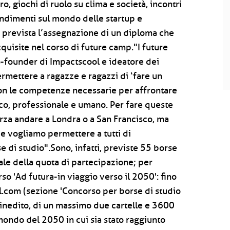
ro, giochi di ruolo su clima e società, incontri
ondimenti sul mondo delle startup e
 è prevista l’assegnazione di un diploma che
uisite nel corso di future camp."I future
-founder di Impactscool e ideatore dei
rmettere a ragazze e ragazzi di ‘fare un
 con le competenze necessarie per affrontare
ico, professionale e umano. Per fare queste
orza andare a Londra o a San Francisco, ma
 e vogliamo permettere a tutti di
e di studio".Sono, infatti, previste 55 borse
tale della quota di partecipazione; per
so 'Ad futura-in viaggio verso il 2050': fino
l.com (sezione 'Concorso per borse di studio
 inedito, di un massimo due cartelle e 3600
mondo del 2050 in cui sia stato raggiunto