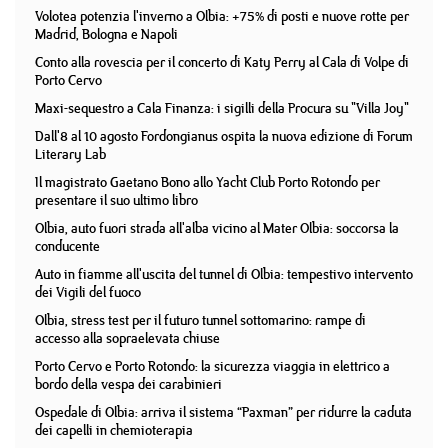
Volotea potenzia l'inverno a Olbia: +75% di posti e nuove rotte per
Madrid, Bologna e Napoli
Conto alla rovescia per il concerto di Katy Perry al Cala di Volpe di
Porto Cervo
Maxi-sequestro a Cala Finanza: i sigilli della Procura su "Villa Joy"
Dall'8 al 10 agosto Fordongianus ospita la nuova edizione di Forum
Literary Lab
Il magistrato Gaetano Bono allo Yacht Club Porto Rotondo per
presentare il suo ultimo libro
Olbia, auto fuori strada all'alba vicino al Mater Olbia: soccorsa la
conducente
Auto in fiamme all'uscita del tunnel di Olbia: tempestivo intervento
dei Vigili del fuoco
Olbia, stress test per il futuro tunnel sottomarino: rampe di
accesso alla sopraelevata chiuse
Porto Cervo e Porto Rotondo: la sicurezza viaggia in elettrico a
bordo della vespa dei carabinieri
Ospedale di Olbia: arriva il sistema “Paxman” per ridurre la caduta
dei capelli in chemioterapia