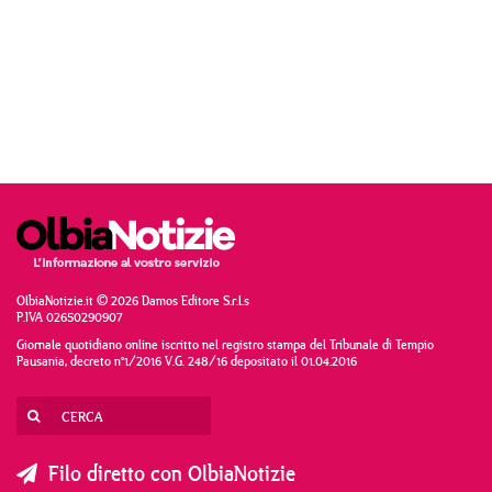
OlbiaNotizie.it © 2026 Damos Editore S.r.l.s
P.IVA 02650290907
Giornale quotidiano online iscritto nel registro stampa del Tribunale di Tempio
Pausania, decreto n°1/2016 V.G. 248/16 depositato il 01.04.2016
Filo diretto con OlbiaNotizie