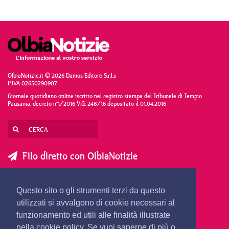
OlbiaNotizie.it © 2026 Damos Editore S.r.l.s
P.IVA 02650290907
Giornale quotidiano online iscritto nel registro stampa del Tribunale di Tempio
Pausania, decreto n°1/2016 V.G. 248/16 depositato il 01.04.2016
Filo diretto con OlbiaNotizie
SCRIVI AL DIRETTORE
SCRIVI ALLA REDAZIONE
Questo sito o gli strumenti terzi da questo
SEGNALA UNA NOTIZIA
SEGNALA UN EVENTO
utilizzati si avvalgono di cookie necessari al
funzionamento ed utili alle finalità illustrate
nella cookie policy. Se vuoi saperne di più o