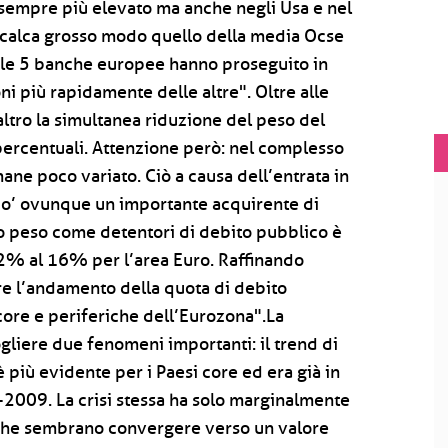
sempre più elevato ma anche negli Usa e nel
icalca grosso modo quello della media Ocse
i le 5 banche europee hanno proseguito in
i più rapidamente delle altre". Oltre alle
ltro la simultanea riduzione del peso del
 percentuali. Attenzione però: nel complesso
mane poco variato. Ciò a causa dell’entrata in
po’ ovunque un importante acquirente di
loro peso come detentori di debito pubblico è
 2% al 16% per l’area Euro. Raffinando
are l’andamento della quota di debito
ore e periferiche dell’Eurozona".La
liere due fenomeni importanti: il trend di
 più evidente per i Paesi core ed era già in
8-2009. La crisi stessa ha solo marginalmente
i che sembrano convergere verso un valore