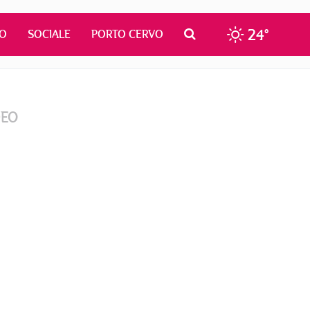
24°
MO
SOCIALE
PORTO CERVO
DEO