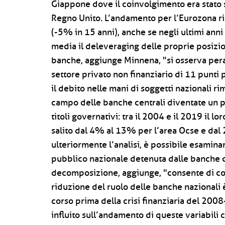
Giappone dove il coinvolgimento era stato 
Regno Unito. L’andamento per l’Eurozona r
(-5% in 15 anni), anche se negli ultimi ann
media il deleveraging delle proprie posizion
banche, aggiunge Minnena, "si osserva pera
settore privato non finanziario di 11 punti
il debito nelle mani di soggetti nazionali ri
campo delle banche centrali diventate un 
titoli governativi: tra il 2004 e il 2019 il 
salito dal 4% al 13% per l’area Ocse e dal
ulteriormente l’analisi, è possibile esamin
pubblico nazionale detenuta dalle banche c
decomposizione, aggiunge, "consente di cog
riduzione del ruolo delle banche nazionali è
corso prima della crisi finanziaria del 200
influito sull’andamento di queste variabil