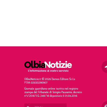
OlbiaNotizie.it © 2026 Damos Editore S.r.l.s
P.IVA 02650290907
Giornale quotidiano online iscritto nel registro
stampa del Tribunale di Tempio Pausania, decreto
n°1/2016 V.G. 248/16 depositato il 01.04.2016