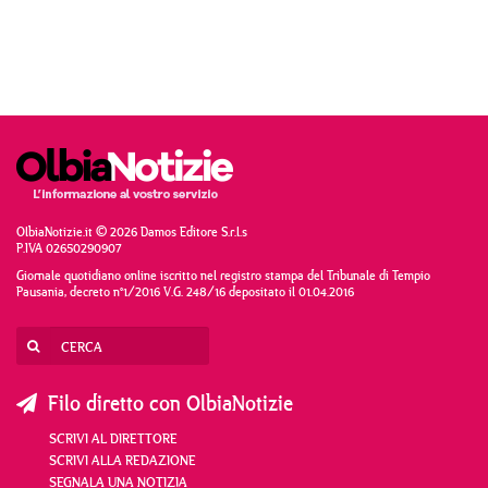
OlbiaNotizie.it © 2026 Damos Editore S.r.l.s
P.IVA 02650290907
Giornale quotidiano online iscritto nel registro stampa del Tribunale di Tempio
Pausania, decreto n°1/2016 V.G. 248/16 depositato il 01.04.2016
Filo diretto con OlbiaNotizie
SCRIVI AL DIRETTORE
SCRIVI ALLA REDAZIONE
SEGNALA UNA NOTIZIA