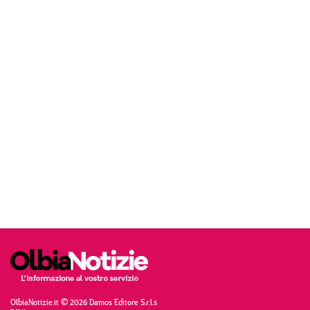
OlbiaNotizie.it © 2026 Damos Editore S.r.l.s