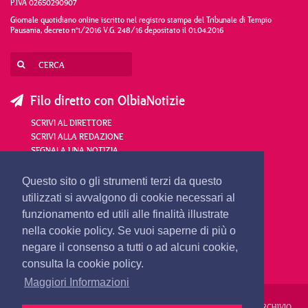
P.IVA 02650290907
Giornale quotidiano online iscritto nel registro stampa del Tribunale di Tempio
Pausania, decreto n°1/2016 V.G. 248/16 depositato il 01.04.2016
Filo diretto con OlbiaNotizie
SCRIVI AL DIRETTORE
SCRIVI ALLA REDAZIONE
SEGNALA UNA NOTIZIA
SEGNALA UN EVENTO
Questo sito o gli strumenti terzi da questo
utilizzati si avvalgono di cookie necessari al
redazione@olbianotizie.it
funzionamento ed utili alle finalità illustrate
nella cookie policy. Se vuoi saperne di più o
negare il consenso a tutti o ad alcuni cookie,
consulta la cookie policy.
Maggiori Informazioni
REDAZIONE
PUBBLICITÀ
PRIVACY E COOKIES
NOTE LEGALI
ARCHIVIO