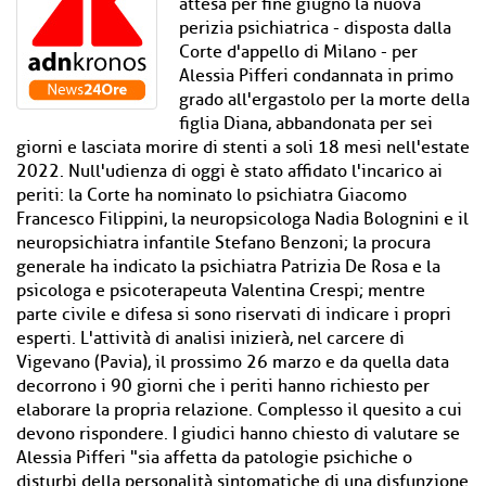
attesa per fine giugno la nuova
perizia psichiatrica - disposta dalla
Corte d'appello di Milano - per
Alessia Pifferi condannata in primo
grado all'ergastolo per la morte della
figlia Diana, abbandonata per sei
giorni e lasciata morire di stenti a soli 18 mesi nell'estate
2022. Null'udienza di oggi è stato affidato l'incarico ai
periti: la Corte ha nominato lo psichiatra Giacomo
Francesco Filippini, la neuropsicologa Nadia Bolognini e il
neuropsichiatra infantile Stefano Benzoni; la procura
generale ha indicato la psichiatra Patrizia De Rosa e la
psicologa e psicoterapeuta Valentina Crespi; mentre
parte civile e difesa si sono riservati di indicare i propri
esperti. L'attività di analisi inizierà, nel carcere di
Vigevano (Pavia), il prossimo 26 marzo e da quella data
decorrono i 90 giorni che i periti hanno richiesto per
elaborare la propria relazione. Complesso il quesito a cui
devono rispondere. I giudici hanno chiesto di valutare se
Alessia Pifferi "sia affetta da patologie psichiche o
disturbi della personalità sintomatiche di una disfunzione