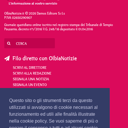
OlbiaNotizie.it © 2026 Damos Editore S.r.l.s
P.IVA 02650290907
Giornale quotidiano online iscritto nel registro stampa del Tribunale di Tempio
Pausania, decreto n°1/2016 V.G. 248/16 depositato il 01.04.2016
Filo diretto con OlbiaNotizie
SCRIVI AL DIRETTORE
SCRIVI ALLA REDAZIONE
SEGNALA UNA NOTIZIA
SEGNALA UN EVENTO
redazione@olbianotizie.it
Questo sito o gli strumenti terzi da questo
utilizzati si avvalgono di cookie necessari al
funzionamento ed utili alle finalità illustrate
nella cookie policy. Se vuoi saperne di più o
negare il consenso a tutti o ad alcuni cookie,