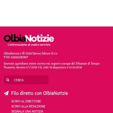
OlbiaNotizie.it © 2026 Damos Editore S.r.l.s
P.IVA 02650290907
Giornale quotidiano online iscritto nel registro stampa del Tribunale di Tempio
Pausania, decreto n°1/2016 V.G. 248/16 depositato il 01.04.2016
Filo diretto con OlbiaNotizie
SCRIVI AL DIRETTORE
SCRIVI ALLA REDAZIONE
SEGNALA UNA NOTIZIA