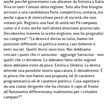
anche perché governiamo con alleanze da Sinistra a Italia
Viva in tanti Comuni della regione. Solo alla fine bisogna
arrivare a una candidatura forte competitiva, unitaria, ma
anche capace di intercettare pezzi di società che non
votano più. Registro una fase di unità nel Pd campano,
come si è visto anche nell’ultima direzione provinciale.
Decideremo insieme la scelta migliore, non ho pregiudizi
sui congressi"."La destra è divisa su tutto, hanno tre
posizioni differenti su politica estera, caro bollette e
temi sociali. Quelli divisi sono loro. Noi dobbiamo
cercare i punti che ci uniscono - aggiunge Sarracino - non
quelli che ci dividono. Lo abbiamo fatto nelle regioni
dove abbiamo vinto da poco: Emilia e Umbria. La destra
attende una possibile nostra spaccatura, li deluderemo. È
la prova che non hanno una proposta, né di carattere
programmatico né di carattere politico. Cosa aspettarsi
da una classe dirigente che ha chinato il capo di fronte
all’Autonomia differenziata, tradimento per i cittadini
campani?".