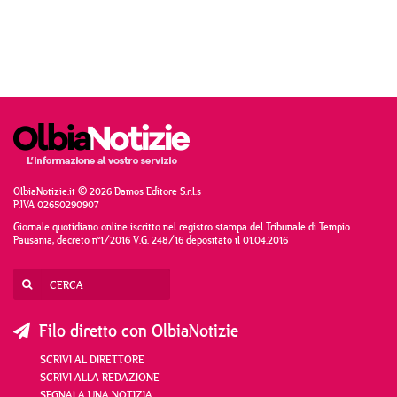
OlbiaNotizie.it © 2026 Damos Editore S.r.l.s
P.IVA 02650290907
Giornale quotidiano online iscritto nel registro stampa del Tribunale di Tempio
Pausania, decreto n°1/2016 V.G. 248/16 depositato il 01.04.2016
Filo diretto con OlbiaNotizie
SCRIVI AL DIRETTORE
SCRIVI ALLA REDAZIONE
SEGNALA UNA NOTIZIA