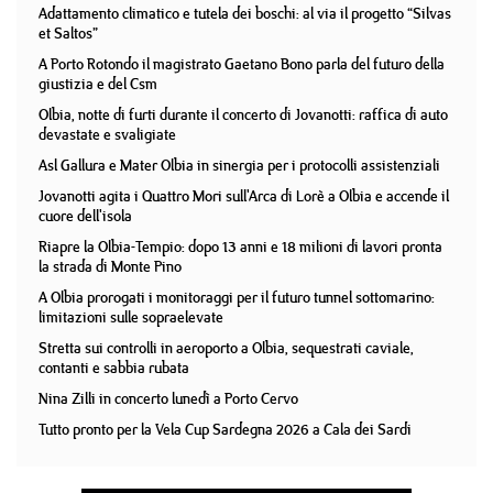
Adattamento climatico e tutela dei boschi: al via il progetto “Silvas
et Saltos”
A Porto Rotondo il magistrato Gaetano Bono parla del futuro della
giustizia e del Csm
Olbia, notte di furti durante il concerto di Jovanotti: raffica di auto
devastate e svaligiate
Asl Gallura e Mater Olbia in sinergia per i protocolli assistenziali
Jovanotti agita i Quattro Mori sull'Arca di Lorè a Olbia e accende il
cuore dell'isola
Riapre la Olbia-Tempio: dopo 13 anni e 18 milioni di lavori pronta
la strada di Monte Pino
A Olbia prorogati i monitoraggi per il futuro tunnel sottomarino:
limitazioni sulle sopraelevate
Stretta sui controlli in aeroporto a Olbia, sequestrati caviale,
contanti e sabbia rubata
Nina Zilli in concerto lunedì a Porto Cervo
Tutto pronto per la Vela Cup Sardegna 2026 a Cala dei Sardi