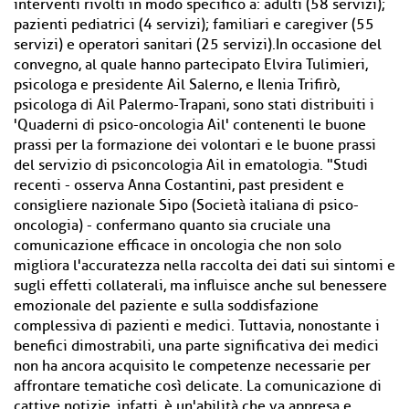
interventi rivolti in modo specifico a: adulti (58 servizi);
pazienti pediatrici (4 servizi); familiari e caregiver (55
servizi) e operatori sanitari (25 servizi).In occasione del
convegno, al quale hanno partecipato Elvira Tulimieri,
psicologa e presidente Ail Salerno, e Ilenia Trifirò,
psicologa di Ail Palermo-Trapani, sono stati distribuiti i
'Quaderni di psico-oncologia Ail' contenenti le buone
prassi per la formazione dei volontari e le buone prassi
del servizio di psiconcologia Ail in ematologia. "Studi
recenti - osserva Anna Costantini, past president e
consigliere nazionale Sipo (Società italiana di psico-
oncologia) - confermano quanto sia cruciale una
comunicazione efficace in oncologia che non solo
migliora l'accuratezza nella raccolta dei dati sui sintomi e
sugli effetti collaterali, ma influisce anche sul benessere
emozionale del paziente e sulla soddisfazione
complessiva di pazienti e medici. Tuttavia, nonostante i
benefici dimostrabili, una parte significativa dei medici
non ha ancora acquisito le competenze necessarie per
affrontare tematiche così delicate. La comunicazione di
cattive notizie, infatti, è un'abilità che va appresa e