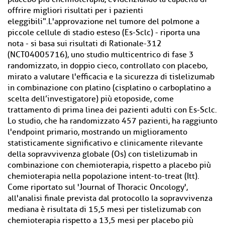
offrire migliori risultati per i pazienti
eleggibili".L'approvazione nel tumore del polmone a
piccole cellule di stadio esteso (Es-Sclc) - riporta una
nota - si basa sui risultati di Rationale-312
(NCT04005716), uno studio multicentrico di fase 3
randomizzato, in doppio cieco, controllato con placebo,
mirato a valutare l'efficacia e la sicurezza di tislelizumab
in combinazione con platino (cisplatino o carboplatino a
scelta dell’investigatore) più etoposide, come
trattamento di prima linea dei pazienti adulti con Es-Sclc.
Lo studio, che ha randomizzato 457 pazienti, ha raggiunto
l'endpoint primario, mostrando un miglioramento
statisticamente significativo e clinicamente rilevante
della sopravvivenza globale (Os) con tislelizumab in
combinazione con chemioterapia, rispetto a placebo più
chemioterapia nella popolazione intent-to-treat (Itt).
Come riportato sul 'Journal of Thoracic Oncology',
all'analisi finale prevista dal protocollo la sopravvivenza
mediana è risultata di 15,5 mesi per tislelizumab con
chemioterapia rispetto a 13,5 mesi per placebo più