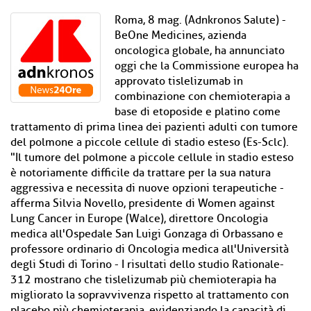
Roma, 8 mag. (Adnkronos Salute) -
BeOne Medicines, azienda
oncologica globale, ha annunciato
oggi che la Commissione europea ha
approvato tislelizumab in
combinazione con chemioterapia a
base di etoposide e platino come
trattamento di prima linea dei pazienti adulti con tumore
del polmone a piccole cellule di stadio esteso (Es-Sclc).
"Il tumore del polmone a piccole cellule in stadio esteso
è notoriamente difficile da trattare per la sua natura
aggressiva e necessita di nuove opzioni terapeutiche -
afferma Silvia Novello, presidente di Women against
Lung Cancer in Europe (Walce), direttore Oncologia
medica all'Ospedale San Luigi Gonzaga di Orbassano e
professore ordinario di Oncologia medica all'Università
degli Studi di Torino - I risultati dello studio Rationale-
312 mostrano che tislelizumab più chemioterapia ha
migliorato la sopravvivenza rispetto al trattamento con
placebo più chemioterapia, evidenziando la capacità di