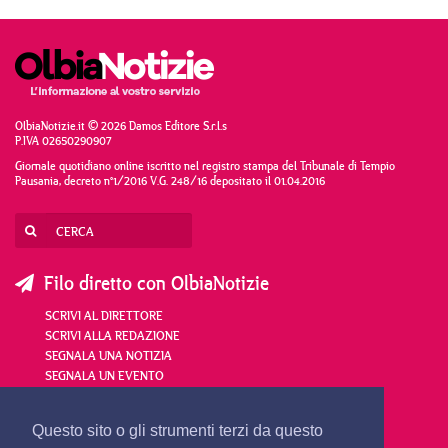
OlbiaNotizie.it © 2026 Damos Editore S.r.l.s
P.IVA 02650290907
Giornale quotidiano online iscritto nel registro stampa del Tribunale di Tempio
Pausania, decreto n°1/2016 V.G. 248/16 depositato il 01.04.2016
Filo diretto con OlbiaNotizie
SCRIVI AL DIRETTORE
SCRIVI ALLA REDAZIONE
SEGNALA UNA NOTIZIA
SEGNALA UN EVENTO
redazione@olbianotizie.it
Questo sito o gli strumenti terzi da questo