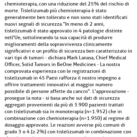
chemioterapia, con una riduzione del 25% del rischio di
morte. Tislelizumab più chemioterapia è stato
generalmente ben tollerato e non sono stati identificati
nuovi segnali di sicurezza."In meno di 2 anni,
tislelizumab è stato approvato in 4 patologie distinte
nell'Ue, sottolineando la sua capacità di produrre
miglioramenti della sopravvivenza clinicamente
significativi e un profilo di sicurezza ben caratterizzato in
vari tipi di tumori - dichiara Mark Lanasa, Chief Medical
Officer, Solid Tumors in BeOne Medicines - La nostra
comprovata esperienza con le registrazioni di
tislelizumab in 45 Paesi rafforza il nostro impegno a
offrire trattamenti innovativi al maggior numero
possibile di persone affette da cancro". L'approvazione -
prosegue la nota - si basa anche sui dati di sicurezza
aggregati provenienti da più di 3.900 pazienti trattati
con tislelizumab sia in monoterapia (n=1.952) che in
combinazione con chemioterapia (n=1.950) al regime di
dosaggio approvato. Le reazioni avverse più comuni di
grado 3 o 4 (≥ 2%) con tislelizumab in combinazione con