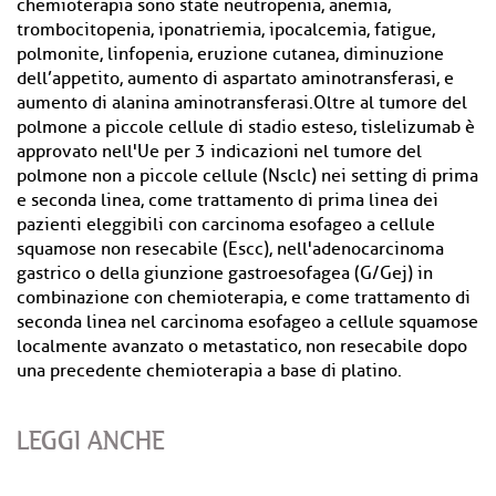
chemioterapia sono state neutropenia, anemia,
trombocitopenia, iponatriemia, ipocalcemia, fatigue,
polmonite, linfopenia, eruzione cutanea, diminuzione
dell’appetito, aumento di aspartato aminotransferasi, e
aumento di alanina aminotransferasi.Oltre al tumore del
polmone a piccole cellule di stadio esteso, tislelizumab è
approvato nell'Ue per 3 indicazioni nel tumore del
polmone non a piccole cellule (Nsclc) nei setting di prima
e seconda linea, come trattamento di prima linea dei
pazienti eleggibili con carcinoma esofageo a cellule
squamose non resecabile (Escc), nell'adenocarcinoma
gastrico o della giunzione gastroesofagea (G/Gej) in
combinazione con chemioterapia, e come trattamento di
seconda linea nel carcinoma esofageo a cellule squamose
localmente avanzato o metastatico, non resecabile dopo
una precedente chemioterapia a base di platino.
LEGGI ANCHE