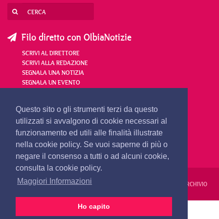
Filo diretto con OlbiaNotizie
SCRIVI AL DIRETTORE
SCRIVI ALLA REDAZIONE
SEGNALA UNA NOTIZIA
SEGNALA UN EVENTO
redazione@olbianotizie.it
Questo sito o gli strumenti terzi da questo
utilizzati si avvalgono di cookie necessari al
funzionamento ed utili alle finalità illustrate
nella cookie policy. Se vuoi saperne di più o
negare il consenso a tutti o ad alcuni cookie,
consulta la cookie policy.
Maggiori Informazioni
REDAZIONE
PUBBLICITÀ
PRIVACY E COOKIES
NOTE LEGALI
ARCHIVIO
Ho capito
PRIMA PAGINA
24 ORE
VIDEO