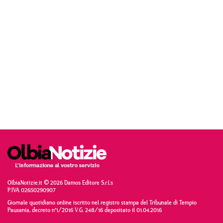
OlbiaNotizie.it © 2026 Damos Editore S.r.l.s
P.IVA 02650290907
Giornale quotidiano online iscritto nel registro stampa del Tribunale di Tempio
Pausania, decreto n°1/2016 V.G. 248/16 depositato il 01.04.2016