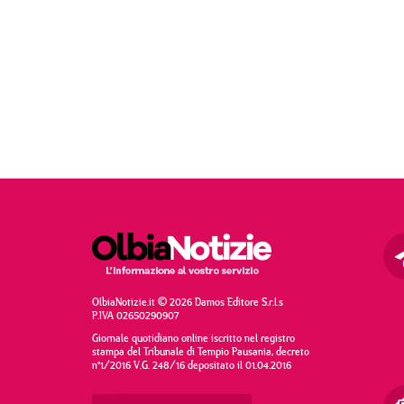
OlbiaNotizie.it © 2026 Damos Editore S.r.l.s
P.IVA 02650290907
Giornale quotidiano online iscritto nel registro
stampa del Tribunale di Tempio Pausania, decreto
n°1/2016 V.G. 248/16 depositato il 01.04.2016