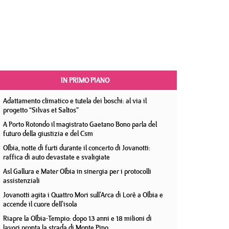
IN PRIMO PIANO
Adattamento climatico e tutela dei boschi: al via il
progetto “Silvas et Saltos”
A Porto Rotondo il magistrato Gaetano Bono parla del
futuro della giustizia e del Csm
Olbia, notte di furti durante il concerto di Jovanotti:
raffica di auto devastate e svaligiate
Asl Gallura e Mater Olbia in sinergia per i protocolli
assistenziali
Jovanotti agita i Quattro Mori sull'Arca di Lorè a Olbia e
accende il cuore dell'isola
Riapre la Olbia-Tempio: dopo 13 anni e 18 milioni di
lavori pronta la strada di Monte Pino