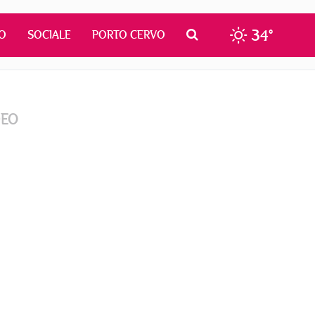
34°
O
SOCIALE
PORTO CERVO
DEO