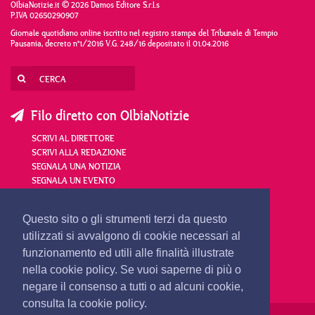
OlbiaNotizie.it © 2026 Damos Editore S.r.l.s
P.IVA 02650290907
Giornale quotidiano online iscritto nel registro stampa del Tribunale di Tempio
Pausania, decreto n°1/2016 V.G. 248/16 depositato il 01.04.2016
Filo diretto con OlbiaNotizie
SCRIVI AL DIRETTORE
SCRIVI ALLA REDAZIONE
SEGNALA UNA NOTIZIA
SEGNALA UN EVENTO
redazione@olbianotizie.it
Questo sito o gli strumenti terzi da questo
utilizzati si avvalgono di cookie necessari al
funzionamento ed utili alle finalità illustrate
nella cookie policy. Se vuoi saperne di più o
negare il consenso a tutti o ad alcuni cookie,
consulta la cookie policy.