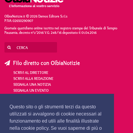
OlbiaNotizie.it © 2026 Damos Editore S.r.l.s
P.IVA 02650290907
Giornale quotidiano online iscritto nel registro stampa del Tribunale di Tempio
Pausania, decreto n°1/2016 V.G. 248/16 depositato il 01.04.2016
Filo diretto con OlbiaNotizie
SCRIVI AL DIRETTORE
SCRIVI ALLA REDAZIONE
SEGNALA UNA NOTIZIA
SEGNALA UN EVENTO
redazione@olbianotizie.it
Questo sito o gli strumenti terzi da questo
utilizzati si avvalgono di cookie necessari al
funzionamento ed utili alle finalità illustrate
nella cookie policy. Se vuoi saperne di più o