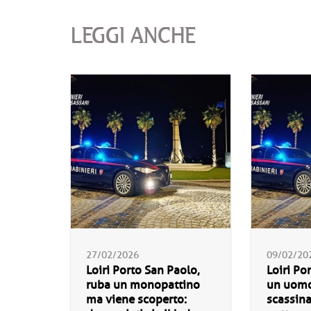
LEGGI ANCHE
27/02/2026
09/02/20
Loiri Porto San Paolo,
Loiri Po
ruba un monopattino
un uomo
ma viene scoperto:
scassina