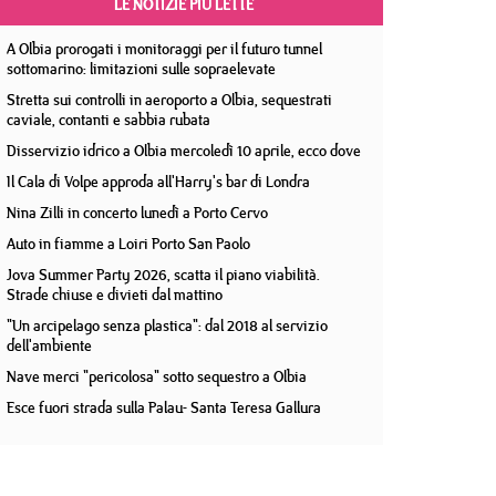
LE NOTIZIE PIÙ LETTE
A Olbia prorogati i monitoraggi per il futuro tunnel
sottomarino: limitazioni sulle sopraelevate
Stretta sui controlli in aeroporto a Olbia, sequestrati
caviale, contanti e sabbia rubata
Disservizio idrico a Olbia mercoledì 10 aprile, ecco dove
Il Cala di Volpe approda all'Harry's bar di Londra
Nina Zilli in concerto lunedì a Porto Cervo
Auto in fiamme a Loiri Porto San Paolo
Jova Summer Party 2026, scatta il piano viabilità.
Strade chiuse e divieti dal mattino
"Un arcipelago senza plastica": dal 2018 al servizio
dell'ambiente
Nave merci "pericolosa" sotto sequestro a Olbia
Esce fuori strada sulla Palau- Santa Teresa Gallura