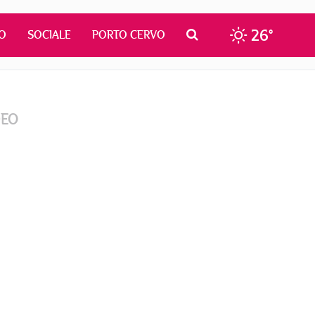
26°
O
SOCIALE
PORTO CERVO
DEO