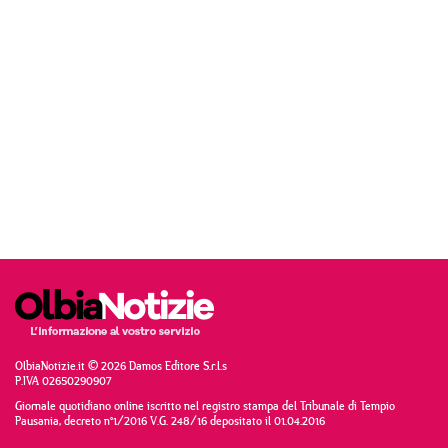
OlbiaNotizie.it © 2026 Damos Editore S.r.l.s
P.IVA 02650290907
Giornale quotidiano online iscritto nel registro stampa del Tribunale di Tempio
Pausania, decreto n°1/2016 V.G. 248/16 depositato il 01.04.2016