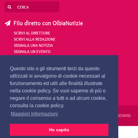
Filo diretto con OlbiaNotizie
SCRIVI AL DIRETTORE
SCRIVI ALLA REDAZIONE
SEGNALA UNA NOTIZIA
SEGNALA UN EVENTO
redazione@olbianotizie.it
Questo sito o gli strumenti terzi da questo
utilizzati si avvalgono di cookie necessari al
funzionamento ed utili alle finalità illustrate
nella cookie policy. Se vuoi saperne di più o
negare il consenso a tutti o ad alcuni cookie,
consulta la cookie policy.
Maggiori Informazioni
REDAZIONE
PUBBLICITÀ
PRIVACY E COOKIES
NOTE LEGALI
ARCHIVIO
Ho capito
PRIMA PAGINA
24 ORE
VIDEO