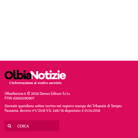
OlbiaNotizie.it © 2026 Damos Editore S.r.l.s
P.IVA 02650290907
Giornale quotidiano online iscritto nel registro stampa del Tribunale di Tempio
Pausania, decreto n°1/2016 V.G. 248/16 depositato il 01.04.2016