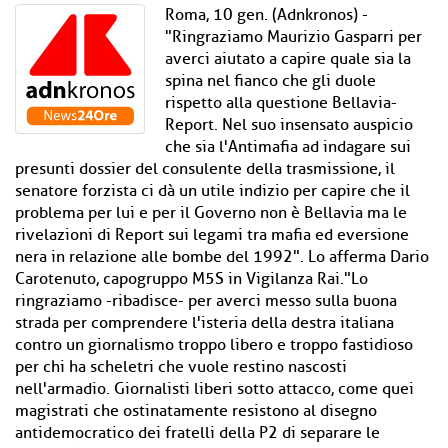
Roma, 10 gen. (Adnkronos) -
"Ringraziamo Maurizio Gasparri per
averci aiutato a capire quale sia la
spina nel fianco che gli duole
rispetto alla questione Bellavia-
Report. Nel suo insensato auspicio
che sia l'Antimafia ad indagare sui
presunti dossier del consulente della trasmissione, il
senatore forzista ci dà un utile indizio per capire che il
problema per lui e per il Governo non è Bellavia ma le
rivelazioni di Report sui legami tra mafia ed eversione
nera in relazione alle bombe del 1992". Lo afferma Dario
Carotenuto, capogruppo M5S in Vigilanza Rai."Lo
ringraziamo -ribadisce- per averci messo sulla buona
strada per comprendere l'isteria della destra italiana
contro un giornalismo troppo libero e troppo fastidioso
per chi ha scheletri che vuole restino nascosti
nell'armadio. Giornalisti liberi sotto attacco, come quei
magistrati che ostinatamente resistono al disegno
antidemocratico dei fratelli della P2 di separare le