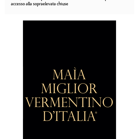
accesso alla sopraelevata chiuse