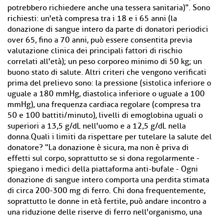
potrebbero richiedere anche una tessera sanitaria)". Sono
richiesti: un'età compresa tra i 18 e i 65 anni (la
donazione di sangue intero da parte di donatori periodici
over 65, fino a 70 anni, può essere consentita previa
valutazione clinica dei principali fattori di rischio
correlati all'età); un peso corporeo minimo di 50 kg; un
buono stato di salute. Altri criteri che vengono verificati
prima del prelievo sono: la pressione (sistolica inferiore o
uguale a 180 mmHg, diastolica inferiore o uguale a 100
mmHg), una frequenza cardiaca regolare (compresa tra
50 e 100 battiti/minuto), livelli di emoglobina uguali o
superiori a 13,5 g/dL nell'uomo e a 12,5 g/dL nella
donna.Quali i limiti da rispettare per tutelare la salute del
donatore? "La donazione è sicura, ma non è priva di
effetti sul corpo, soprattutto se si dona regolarmente -
spiegano i medici della piattaforma anti-bufale - Ogni
donazione di sangue intero comporta una perdita stimata
di circa 200-300 mg di ferro. Chi dona frequentemente,
soprattutto le donne in età fertile, può andare incontro a
una riduzione delle riserve di ferro nell'organismo, una