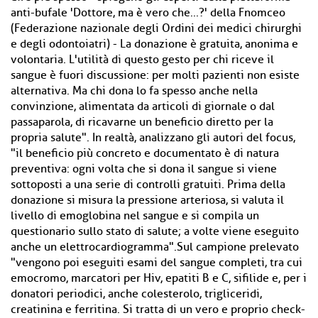
anti-bufale 'Dottore, ma è vero che...?' della Fnomceo
(Federazione nazionale degli Ordini dei medici chirurghi
e degli odontoiatri) - La donazione è gratuita, anonima e
volontaria. L'utilità di questo gesto per chi riceve il
sangue è fuori discussione: per molti pazienti non esiste
alternativa. Ma chi dona lo fa spesso anche nella
convinzione, alimentata da articoli di giornale o dal
passaparola, di ricavarne un beneficio diretto per la
propria salute". In realtà, analizzano gli autori del focus,
"il beneficio più concreto e documentato è di natura
preventiva: ogni volta che si dona il sangue si viene
sottoposti a una serie di controlli gratuiti. Prima della
donazione si misura la pressione arteriosa, si valuta il
livello di emoglobina nel sangue e si compila un
questionario sullo stato di salute; a volte viene eseguito
anche un elettrocardiogramma".Sul campione prelevato
"vengono poi eseguiti esami del sangue completi, tra cui
emocromo, marcatori per Hiv, epatiti B e C, sifilide e, per i
donatori periodici, anche colesterolo, trigliceridi,
creatinina e ferritina. Si tratta di un vero e proprio check-