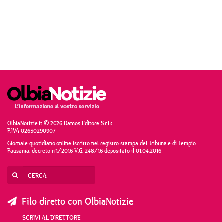
OlbiaNotizie.it © 2026 Damos Editore S.r.l.s
P.IVA 02650290907
Giornale quotidiano online iscritto nel registro stampa del Tribunale di Tempio
Pausania, decreto n°1/2016 V.G. 248/16 depositato il 01.04.2016
Filo diretto con OlbiaNotizie
SCRIVI AL DIRETTORE