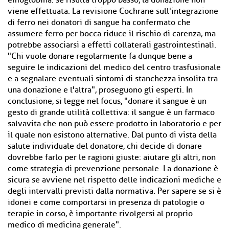
emoglobina: se risulta troppo basso, la donazione non
viene effettuata. La revisione Cochrane sull'integrazione
di ferro nei donatori di sangue ha confermato che
assumere ferro per bocca riduce il rischio di carenza, ma
potrebbe associarsi a effetti collaterali gastrointestinali.
"Chi vuole donare regolarmente fa dunque bene a
seguire le indicazioni del medico del centro trasfusionale
e a segnalare eventuali sintomi di stanchezza insolita tra
una donazione e l'altra", proseguono gli esperti. In
conclusione, si legge nel focus, "donare il sangue è un
gesto di grande utilità collettiva: il sangue è un farmaco
salvavita che non può essere prodotto in laboratorio e per
il quale non esistono alternative. Dal punto di vista della
salute individuale del donatore, chi decide di donare
dovrebbe farlo per le ragioni giuste: aiutare gli altri, non
come strategia di prevenzione personale. La donazione è
sicura se avviene nel rispetto delle indicazioni mediche e
degli intervalli previsti dalla normativa. Per sapere se si è
idonei e come comportarsi in presenza di patologie o
terapie in corso, è importante rivolgersi al proprio
medico di medicina generale".