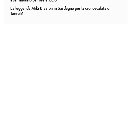
aver nuotato per ore al buio
La leggenda Miki Biasion in Sardegna per la cronoscalata di
Tandalò