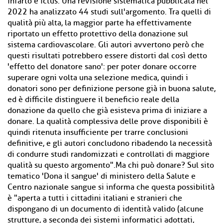
infarto e ictus. Una revisione sistematica pubblicata nel
2022 ha analizzato 44 studi sull'argomento. Tra quelli di
qualità più alta, la maggior parte ha effettivamente
riportato un effetto protettivo della donazione sul
sistema cardiovascolare. Gli autori avvertono però che
questi risultati potrebbero essere distorti dal così detto
'effetto del donatore sano': per poter donare occorre
superare ogni volta una selezione medica, quindi i
donatori sono per definizione persone già in buona salute,
ed è difficile distinguere il beneficio reale della
donazione da quello che già esisteva prima di iniziare a
donare. La qualità complessiva delle prove disponibili è
quindi ritenuta insufficiente per trarre conclusioni
definitive, e gli autori concludono ribadendo la necessità
di condurre studi randomizzati e controllati di maggiore
qualità su questo argomento".Ma chi può donare? Sul sito
tematico 'Dona il sangue' di ministero della Salute e
Centro nazionale sangue si informa che questa possibilità
è "aperta a tutti i cittadini italiani e stranieri che
dispongano di un documento di identità valido (alcune
strutture, a seconda dei sistemi informatici adottati,