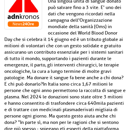
Una singola unità di sangue donato
può salvare fino a 3 vite. E' uno dei
dati che vengono ricordati nella
campagna dell'Organizzazione
mondiale della sanità (Oms) in
occasione del World Blood Donor
Day che si celebra il 14 giugno ed è un tributo globale ai
milioni di volontari che con un gesto solidale e gratuito
assicurano un contributo essenziale per i sistemi sanitari
di tutto il mondo, supportando i pazienti durante le
emergenze, il parto, gli interventi chirurgici, le terapie
oncologiche, la cura a lungo termine di molte gravi
patologie. Ma donare il sangue fa bene anche a chi dona?
E chi può donarlo?In Italia sono circa 1,67 milioni le
persone che ogni anno permettono la raccolta di sangue e
plasma. Nel 2024 le donazioni sono state oltre 3 milioni
e hanno consentito di trasfondere circa 640mila pazienti
e di trattare con medicinali plasmaderivati migliaia di
persone ogni giorno. Ma questo gesto aiuta anche chi
dona? "In parte sì, ma non per le ragioni che si sentono
dire più spesso - spiegano gli esperti della piattaforma