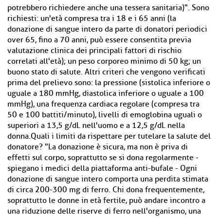
potrebbero richiedere anche una tessera sanitaria)". Sono
richiesti: un'età compresa tra i 18 e i 65 anni (la
donazione di sangue intero da parte di donatori periodici
over 65, fino a 70 anni, può essere consentita previa
valutazione clinica dei principali fattori di rischio
correlati all'età); un peso corporeo minimo di 50 kg; un
buono stato di salute. Altri criteri che vengono verificati
prima del prelievo sono: la pressione (sistolica inferiore o
uguale a 180 mmHg, diastolica inferiore o uguale a 100
mmHg), una frequenza cardiaca regolare (compresa tra
50 e 100 battiti/minuto), livelli di emoglobina uguali o
superiori a 13,5 g/dL nell'uomo e a 12,5 g/dL nella
donna.Quali i limiti da rispettare per tutelare la salute del
donatore? "La donazione è sicura, ma non è priva di
effetti sul corpo, soprattutto se si dona regolarmente -
spiegano i medici della piattaforma anti-bufale - Ogni
donazione di sangue intero comporta una perdita stimata
di circa 200-300 mg di ferro. Chi dona frequentemente,
soprattutto le donne in età fertile, può andare incontro a
una riduzione delle riserve di ferro nell'organismo, una