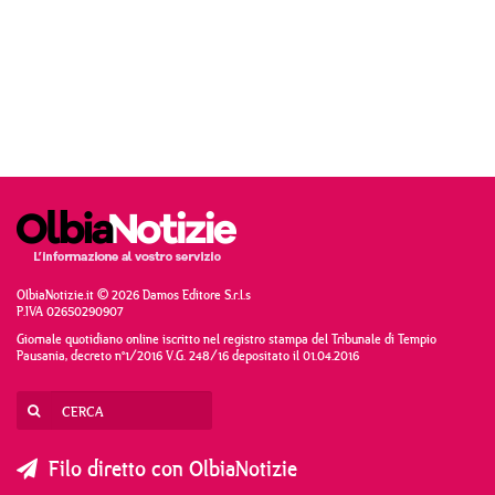
OlbiaNotizie.it © 2026 Damos Editore S.r.l.s
P.IVA 02650290907
Giornale quotidiano online iscritto nel registro stampa del Tribunale di Tempio
Pausania, decreto n°1/2016 V.G. 248/16 depositato il 01.04.2016
Filo diretto con OlbiaNotizie