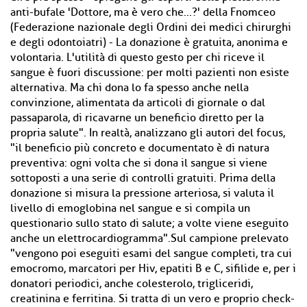
anti-bufale 'Dottore, ma è vero che...?' della Fnomceo
(Federazione nazionale degli Ordini dei medici chirurghi
e degli odontoiatri) - La donazione è gratuita, anonima e
volontaria. L'utilità di questo gesto per chi riceve il
sangue è fuori discussione: per molti pazienti non esiste
alternativa. Ma chi dona lo fa spesso anche nella
convinzione, alimentata da articoli di giornale o dal
passaparola, di ricavarne un beneficio diretto per la
propria salute". In realtà, analizzano gli autori del focus,
"il beneficio più concreto e documentato è di natura
preventiva: ogni volta che si dona il sangue si viene
sottoposti a una serie di controlli gratuiti. Prima della
donazione si misura la pressione arteriosa, si valuta il
livello di emoglobina nel sangue e si compila un
questionario sullo stato di salute; a volte viene eseguito
anche un elettrocardiogramma".Sul campione prelevato
"vengono poi eseguiti esami del sangue completi, tra cui
emocromo, marcatori per Hiv, epatiti B e C, sifilide e, per i
donatori periodici, anche colesterolo, trigliceridi,
creatinina e ferritina. Si tratta di un vero e proprio check-