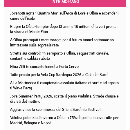
IN PRIMO PIANO
Jovanotti agita i Quattro Mori sull'Arca di Lorè a Olbia e accende il
cuore dell'isola
Riapre la Olbia-Tempio: dopo 13 anni e 18 milioni di lavori pronta
la strada di Monte Pino
A Olbia prorogati i monitoraggi per il futuro tunnel sottomarino:
limitazioni sulle sopraelevate
Stretta sui controlli in aeroporto a Olbia, sequestrati caviale,
contanti e sabbia rubata
Nina Zilli in concerto lunedì a Porto Cervo
Tutto pronto per la Vela Cup Sardegna 2026 a Cala dei Sardi
A La Marinedda il campionato assoluto italiano di surf e ad agosto
il Wave Party
Jova Summer Party 2026, scatta il piano viabilità. Strade chiuse e
divieti dal mattino
Aggius vince la scommessa del Silent Sardinia Festival
Volotea potenzia l'inverno a Olbia: +75% di posti e nuove rotte per
Madrid, Bologna e Napoli