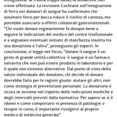
emoglobina: se risulta troppo basso, la donazione non
viene effettuata. La revisione Cochrane sull'integrazione
di ferro nei donatori di sangue ha confermato che
assumere ferro per bocca riduce il rischio di carenza, ma
potrebbe associarsi a effetti collaterali gastrointestinali.
"Chi vuole donare regolarmente fa dunque bene a
seguire le indicazioni del medico del centro trasfusionale
e a segnalare eventuali sintomi di stanchezza insolita tra
una donazione e l'altra", proseguono gli esperti. In
conclusione, si legge nel focus, "donare il sangue è un
gesto di grande utilità collettiva: il sangue è un farmaco
salvavita che non può essere prodotto in laboratorio e per
il quale non esistono alternative. Dal punto di vista della
salute individuale del donatore, chi decide di donare
dovrebbe farlo per le ragioni giuste: aiutare gli altri, non
come strategia di prevenzione personale. La donazione è
sicura se avviene nel rispetto delle indicazioni mediche e
degli intervalli previsti dalla normativa. Per sapere se si è
idonei e come comportarsi in presenza di patologie o
terapie in corso, è importante rivolgersi al proprio
medico di medicina generale".