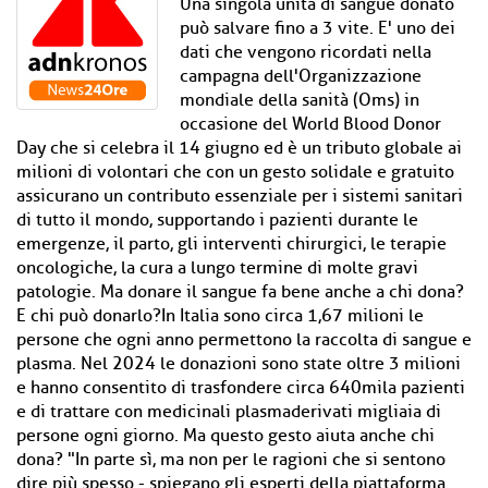
Una singola unità di sangue donato
può salvare fino a 3 vite. E' uno dei
dati che vengono ricordati nella
campagna dell'Organizzazione
mondiale della sanità (Oms) in
occasione del World Blood Donor
Day che si celebra il 14 giugno ed è un tributo globale ai
milioni di volontari che con un gesto solidale e gratuito
assicurano un contributo essenziale per i sistemi sanitari
di tutto il mondo, supportando i pazienti durante le
emergenze, il parto, gli interventi chirurgici, le terapie
oncologiche, la cura a lungo termine di molte gravi
patologie. Ma donare il sangue fa bene anche a chi dona?
E chi può donarlo?In Italia sono circa 1,67 milioni le
persone che ogni anno permettono la raccolta di sangue e
plasma. Nel 2024 le donazioni sono state oltre 3 milioni
e hanno consentito di trasfondere circa 640mila pazienti
e di trattare con medicinali plasmaderivati migliaia di
persone ogni giorno. Ma questo gesto aiuta anche chi
dona? "In parte sì, ma non per le ragioni che si sentono
dire più spesso - spiegano gli esperti della piattaforma