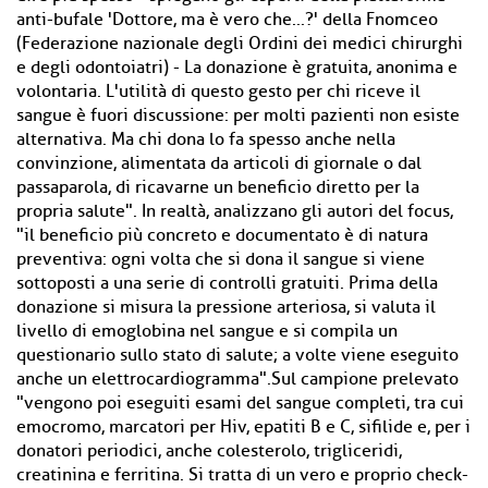
anti-bufale 'Dottore, ma è vero che...?' della Fnomceo
(Federazione nazionale degli Ordini dei medici chirurghi
e degli odontoiatri) - La donazione è gratuita, anonima e
volontaria. L'utilità di questo gesto per chi riceve il
sangue è fuori discussione: per molti pazienti non esiste
alternativa. Ma chi dona lo fa spesso anche nella
convinzione, alimentata da articoli di giornale o dal
passaparola, di ricavarne un beneficio diretto per la
propria salute". In realtà, analizzano gli autori del focus,
"il beneficio più concreto e documentato è di natura
preventiva: ogni volta che si dona il sangue si viene
sottoposti a una serie di controlli gratuiti. Prima della
donazione si misura la pressione arteriosa, si valuta il
livello di emoglobina nel sangue e si compila un
questionario sullo stato di salute; a volte viene eseguito
anche un elettrocardiogramma".Sul campione prelevato
"vengono poi eseguiti esami del sangue completi, tra cui
emocromo, marcatori per Hiv, epatiti B e C, sifilide e, per i
donatori periodici, anche colesterolo, trigliceridi,
creatinina e ferritina. Si tratta di un vero e proprio check-