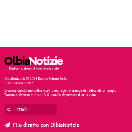
OlbiaNotizie.it © 2026 Damos Editore S.r.l.s
P.IVA 02650290907
Giornale quotidiano online iscritto nel registro stampa del Tribunale di Tempio
Pausania, decreto n°1/2016 V.G. 248/16 depositato il 01.04.2016
Filo diretto con OlbiaNotizie