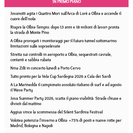
IN PRIMO PIANO
Jovanotti agita i Quattro Mori sull'Arca di Lorè a Olbia e accende il
cuore dell'isola
Riapre la Olbia-Tempio: dopo 13 anni e 18 milioni di lavori pronta
la strada di Monte Pino
A Olbia prorogati i monitoraggi per il futuro tunnel sottomarino:
limitazioni sulle sopraelevate
Stretta sui controlli in aeroporto a Olbia, sequestrati caviale,
contanti e sabbia rubata
Nina Zilli in concerto lunedì a Porto Cervo
Tutto pronto per la Vela Cup Sardegna 2026 a Cala dei Sardi
A La Marinedda il campionato assoluto italiano di surf e ad agosto
il Wave Party
Jova Summer Party 2026, scatta il piano viabilità. Strade chiuse e
divieti dal mattino
Aggius vince la scommessa del Silent Sardinia Festival
Volotea potenzia l'inverno a Olbia: +75% di posti e nuove rotte per
Madrid, Bologna e Napoli