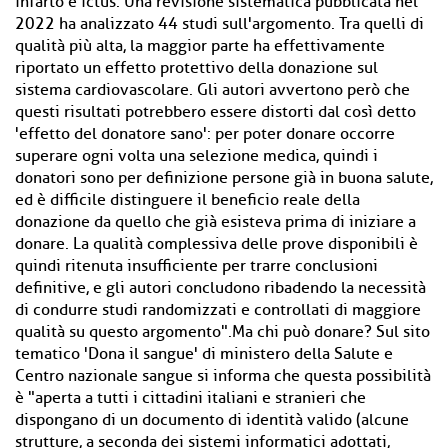
infarto e ictus. Una revisione sistematica pubblicata nel
2022 ha analizzato 44 studi sull'argomento. Tra quelli di
qualità più alta, la maggior parte ha effettivamente
riportato un effetto protettivo della donazione sul
sistema cardiovascolare. Gli autori avvertono però che
questi risultati potrebbero essere distorti dal così detto
'effetto del donatore sano': per poter donare occorre
superare ogni volta una selezione medica, quindi i
donatori sono per definizione persone già in buona salute,
ed è difficile distinguere il beneficio reale della
donazione da quello che già esisteva prima di iniziare a
donare. La qualità complessiva delle prove disponibili è
quindi ritenuta insufficiente per trarre conclusioni
definitive, e gli autori concludono ribadendo la necessità
di condurre studi randomizzati e controllati di maggiore
qualità su questo argomento".Ma chi può donare? Sul sito
tematico 'Dona il sangue' di ministero della Salute e
Centro nazionale sangue si informa che questa possibilità
è "aperta a tutti i cittadini italiani e stranieri che
dispongano di un documento di identità valido (alcune
strutture, a seconda dei sistemi informatici adottati,