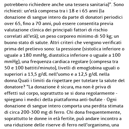
potrebbero richiedere anche una tessera sanitaria)". Sono
richiesti: un'età compresa tra i 18 e i 65 anni (la
donazione di sangue intero da parte di donatori periodici
over 65, fino a 70 anni, può essere consentita previa
valutazione clinica dei principali fattori di rischio
correlati all'età); un peso corporeo minimo di 50 kg; un
buono stato di salute. Altri criteri che vengono verificati
prima del prelievo sono: la pressione (sistolica inferiore o
uguale a 180 mmHg, diastolica inferiore o uguale a 100
mmHg), una frequenza cardiaca regolare (compresa tra
50 e 100 battiti/minuto), livelli di emoglobina uguali o
superiori a 13,5 g/dL nell'uomo e a 12,5 g/dL nella
donna.Quali i limiti da rispettare per tutelare la salute del
donatore? "La donazione è sicura, ma non è priva di
effetti sul corpo, soprattutto se si dona regolarmente -
spiegano i medici della piattaforma anti-bufale - Ogni
donazione di sangue intero comporta una perdita stimata
di circa 200-300 mg di ferro. Chi dona frequentemente,
soprattutto le donne in età fertile, può andare incontro a
una riduzione delle riserve di ferro nell'organismo, una