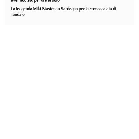
aver nuotato per ore al buio
La leggenda Miki Biasion in Sardegna per la cronoscalata di
Tandalò