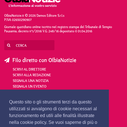
OlbiaNotizie.it © 2026 Damos Editore S.r.l.s
P.IVA 02650290907
Giornale quotidiano online iscritto nel registro stampa del Tribunale di Tempio
Pausania, decreto n°1/2016 V.G. 248/16 depositato il 01.04.2016
Filo diretto con OlbiaNotizie
SCRIVI AL DIRETTORE
SCRIVI ALLA REDAZIONE
SEGNALA UNA NOTIZIA
SEGNALA UN EVENTO
redazione@olbianotizie.it
Questo sito o gli strumenti terzi da questo
utilizzati si avvalgono di cookie necessari al
funzionamento ed utili alle finalità illustrate
nella cookie policy. Se vuoi saperne di più o