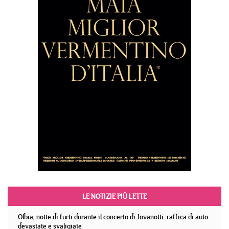
LE NOTIZIE PIÙ LETTE
Olbia, notte di furti durante il concerto di Jovanotti: raffica di auto
devastate e svaligiate