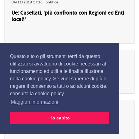
04/11/2019 17:18 | politica
Ue: Casellati, 'più confronto con Regioni ed Enti
locali'
04/11/2019 17:18 | economia
Questo sito o gli strumenti terzi da questo
Svimez: Grassi (Unione industriali Napoli),
utilizzati si avvalgono di cookie necessari al
'urgono politiche di sviluppo nazionali' (2)
funzionamento ed utili alle finalità illustrate
nella cookie policy. Se vuoi saperne di più o
negare il consenso a tutti o ad alcuni cookie,
consulta la cookie policy.
Maggiori Informazioni
04/11/2019 17:18 | economia
Svimez: Grassi (Unione industriali Napoli),
Ho capito
'urgono politiche di sviluppo nazionali'