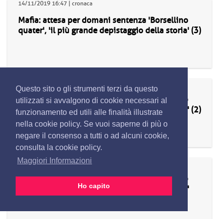
14/11/2019 16:47 | cronaca
Mafia: attesa per domani sentenza 'Borsellino
quater', 'il più grande depistaggio della storia' (3)
14/11/2019 16:47 | cronaca
Questo sito o gli strumenti terzi da questo
Mafia: attesa per domani sentenza 'Borsellino
utilizzati si avvalgono di cookie necessari al
quater', 'il più grande depistaggio della storia' (2)
funzionamento ed utili alle finalità illustrate
nella cookie policy. Se vuoi saperne di più o
negare il consenso a tutti o ad alcuni cookie,
consulta la cookie policy.
Maggiori Informazioni
14/11/2019 16:47 | cronaca
Mafia: attesa per domani sentenza 'Borsellino
Ho capito
quater', 'il più grande depistaggio della storia'