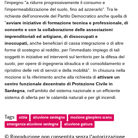
l'impegno "a ridurre progressivamente il consumo e
l'impermeabilizzazione del suolo, fino ad azzerarlo". Tra le
richieste dell'onorevole del Partito Democratico anche quella di
"
avviare iniziative di formazione tecnica e professionale, di
concerto e con la collaborazione delle associazioni
imprenditoriali ed artigiane, di disoccupati e
inoccupati,
anche beneficiari di cassa integrazione o di altre
forme di sostegno al reddito, per l'immediato impiego di tali
soggetti in iniziative ed interventi sul territorio per la difesa del
suolo, per opere di ingegneria idraulica e di consolidamento e
ripristino delle reti di servizi e della mobilità". In chiusura nella
mozione si fa riferimento anche alla richiesta di
attivare un
centro funzionale decentrato di Protezione Civile in
Sardegna
, nell'ambito del sistema nazionale e un efficiente
sistema di allerta per le calamità naturali e per gli incendi.
Tags:
olbia
alluvione sardegna
mozione gianpiero scanu
emergenza alluvione sardegna
alluvione gallura
© Riproduzione non consentita senza l'autorizzazione