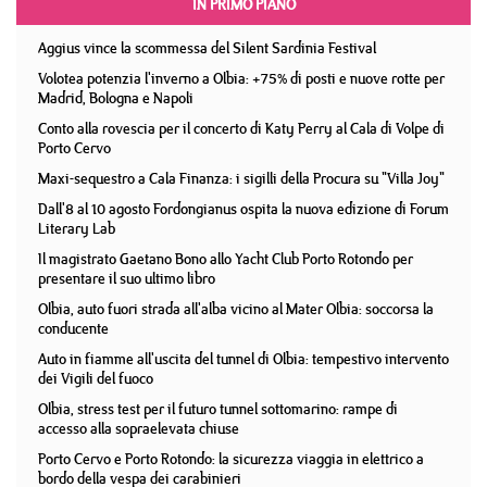
IN PRIMO PIANO
Aggius vince la scommessa del Silent Sardinia Festival
Volotea potenzia l'inverno a Olbia: +75% di posti e nuove rotte per
Madrid, Bologna e Napoli
Conto alla rovescia per il concerto di Katy Perry al Cala di Volpe di
Porto Cervo
Maxi-sequestro a Cala Finanza: i sigilli della Procura su "Villa Joy"
Dall'8 al 10 agosto Fordongianus ospita la nuova edizione di Forum
Literary Lab
Il magistrato Gaetano Bono allo Yacht Club Porto Rotondo per
presentare il suo ultimo libro
Olbia, auto fuori strada all'alba vicino al Mater Olbia: soccorsa la
conducente
Auto in fiamme all'uscita del tunnel di Olbia: tempestivo intervento
dei Vigili del fuoco
Olbia, stress test per il futuro tunnel sottomarino: rampe di
accesso alla sopraelevata chiuse
Porto Cervo e Porto Rotondo: la sicurezza viaggia in elettrico a
bordo della vespa dei carabinieri