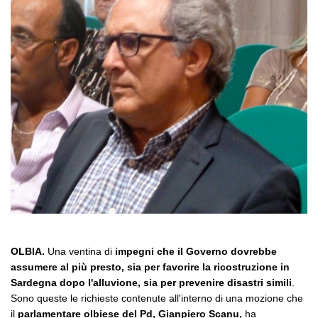
OLBIA.
Una ventina di
impegni che il Governo dovrebbe
assumere al più presto, sia per favorire la ricostruzione in
Sardegna dopo l'alluvione, sia per prevenire disastri simili
.
Sono queste le richieste contenute all'interno di una mozione che
il
parlamentare olbiese del Pd, Gianpiero Scanu,
ha