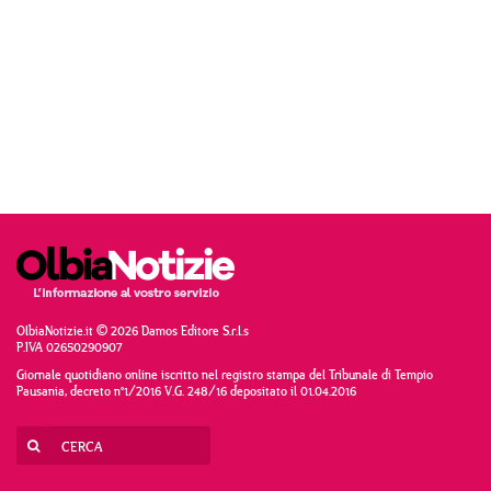
OlbiaNotizie.it © 2026 Damos Editore S.r.l.s
P.IVA 02650290907
Giornale quotidiano online iscritto nel registro stampa del Tribunale di Tempio
Pausania, decreto n°1/2016 V.G. 248/16 depositato il 01.04.2016