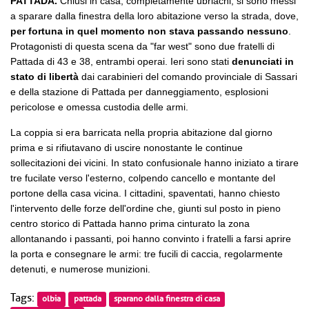
PATTADA.
Chiusi in casa, completamente ubriachi, si sono messi
a sparare dalla finestra della loro abitazione verso la strada, dove,
per fortuna in quel momento non stava passando nessuno
.
Protagonisti di questa scena da "far west" sono due fratelli di
Pattada di 43 e 38, entrambi operai. Ieri sono stati
denunciati in
stato di libertà
dai carabinieri del comando provinciale di Sassari
e della stazione di Pattada per danneggiamento, esplosioni
pericolose e omessa custodia delle armi.
La coppia si era barricata nella propria abitazione dal giorno
prima e si rifiutavano di uscire nonostante le continue
sollecitazioni dei vicini. In stato confusionale hanno iniziato a tirare
tre fucilate verso l'esterno, colpendo cancello e montante del
portone della casa vicina. I cittadini, spaventati, hanno chiesto
l'intervento delle forze dell'ordine che, giunti sul posto in pieno
centro storico di Pattada hanno prima cinturato la zona
allontanando i passanti, poi hanno convinto i fratelli a farsi aprire
la porta e consegnare le armi: tre fucili di caccia, regolarmente
detenuti, e numerose munizioni.
Tags:
olbia
pattada
sparano dalla finestra di casa