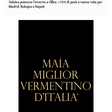
Volotea potenzia l'inverno a Olbia: +75% di posti e nuove rotte per
Madrid, Bologna e Napoli