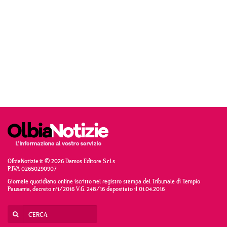
OlbiaNotizie.it © 2026 Damos Editore S.r.l.s
P.IVA 02650290907
Giornale quotidiano online iscritto nel registro stampa del Tribunale di Tempio
Pausania, decreto n°1/2016 V.G. 248/16 depositato il 01.04.2016