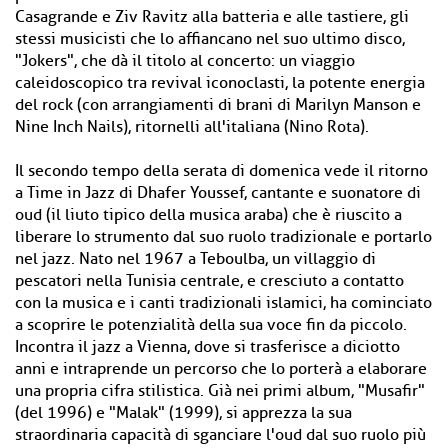
Casagrande e Ziv Ravitz alla batteria e alle tastiere, gli
stessi musicisti che lo affiancano nel suo ultimo disco,
"Jokers", che dà il titolo al concerto: un viaggio
caleidoscopico tra revival iconoclasti, la potente energia
del rock (con arrangiamenti di brani di Marilyn Manson e
Nine Inch Nails), ritornelli all'italiana (Nino Rota).
Il secondo tempo della serata di domenica vede il ritorno
a Time in Jazz di Dhafer Youssef, cantante e suonatore di
oud (il liuto tipico della musica araba) che è riuscito a
liberare lo strumento dal suo ruolo tradizionale e portarlo
nel jazz. Nato nel 1967 a Teboulba, un villaggio di
pescatori nella Tunisia centrale, e cresciuto a contatto
con la musica e i canti tradizionali islamici, ha cominciato
a scoprire le potenzialità della sua voce fin da piccolo.
Incontra il jazz a Vienna, dove si trasferisce a diciotto
anni e intraprende un percorso che lo porterà a elaborare
una propria cifra stilistica. Già nei primi album, "Musafir"
(del 1996) e "Malak" (1999), si apprezza la sua
straordinaria capacità di sganciare l'oud dal suo ruolo più