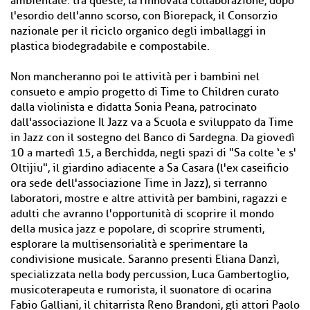
ambientale: tra queste, la rinnovata collaborazione, dopo
l'esordio dell'anno scorso, con Biorepack, il Consorzio
nazionale per il riciclo organico degli imballaggi in
plastica biodegradabile e compostabile.
Non mancheranno poi le attività per i bambini nel
consueto e ampio progetto di Time to Children curato
dalla violinista e didatta Sonia Peana, patrocinato
dall'associazione Il Jazz va a Scuola e sviluppato da Time
in Jazz con il sostegno del Banco di Sardegna. Da giovedì
10 a martedì 15, a Berchidda, negli spazi di "Sa colte ‘e s'
Oltijiu", il giardino adiacente a Sa Casara (l'ex caseificio
ora sede dell'associazione Time in Jazz), si terranno
laboratori, mostre e altre attività per bambini, ragazzi e
adulti che avranno l'opportunità di scoprire il mondo
della musica jazz e popolare, di scoprire strumenti,
esplorare la multisensorialità e sperimentare la
condivisione musicale. Saranno presenti Eliana Danzì,
specializzata nella body percussion, Luca Gambertoglio,
musicoterapeuta e rumorista, il suonatore di ocarina
Fabio Galliani, il chitarrista Reno Brandoni, gli attori Paolo