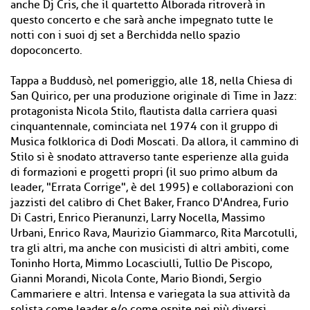
anche Dj Cris, che il quartetto Alborada ritroverà in
questo concerto e che sarà anche impegnato tutte le
notti con i suoi dj set a Berchidda nello spazio
dopoconcerto.
Tappa a Buddusò, nel pomeriggio, alle 18, nella Chiesa di
San Quirico, per una produzione originale di Time in Jazz:
protagonista Nicola Stilo, flautista dalla carriera quasi
cinquantennale, cominciata nel 1974 con il gruppo di
Musica folklorica di Dodi Moscati. Da allora, il cammino di
Stilo si è snodato attraverso tante esperienze alla guida
di formazioni e progetti propri (il suo primo album da
leader, "Errata Corrige", è del 1995) e collaborazioni con
jazzisti del calibro di Chet Baker, Franco D'Andrea, Furio
Di Castri, Enrico Pieranunzi, Larry Nocella, Massimo
Urbani, Enrico Rava, Maurizio Giammarco, Rita Marcotulli,
tra gli altri, ma anche con musicisti di altri ambiti, come
Toninho Horta, Mimmo Locasciulli, Tullio De Piscopo,
Gianni Morandi, Nicola Conte, Mario Biondi, Sergio
Cammariere e altri. Intensa e variegata la sua attività da
solista come leader e/o come ospite nei più diversi