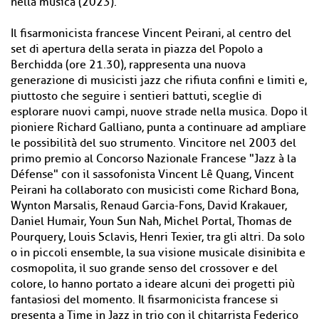
nella musica (2023).
Il fisarmonicista francese Vincent Peirani, al centro del
set di apertura della serata in piazza del Popolo a
Berchidda (ore 21.30), rappresenta una nuova
generazione di musicisti jazz che rifiuta confini e limiti e,
piuttosto che seguire i sentieri battuti, sceglie di
esplorare nuovi campi, nuove strade nella musica. Dopo il
pioniere Richard Galliano, punta a continuare ad ampliare
le possibilità del suo strumento. Vincitore nel 2003 del
primo premio al Concorso Nazionale Francese "Jazz à la
Défense" con il sassofonista Vincent Lê Quang, Vincent
Peirani ha collaborato con musicisti come Richard Bona,
Wynton Marsalis, Renaud Garcia-Fons, David Krakauer,
Daniel Humair, Youn Sun Nah, Michel Portal, Thomas de
Pourquery, Louis Sclavis, Henri Texier, tra gli altri. Da solo
o in piccoli ensemble, la sua visione musicale disinibita e
cosmopolita, il suo grande senso del crossover e del
colore, lo hanno portato a ideare alcuni dei progetti più
fantasiosi del momento. Il fisarmonicista francese si
presenta a Time in Jazz in trio con il chitarrista Federico