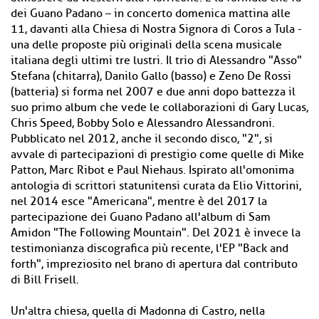
dei Guano Padano – in concerto domenica mattina alle
11, davanti alla Chiesa di Nostra Signora di Coros a Tula -
una delle proposte più originali della scena musicale
italiana degli ultimi tre lustri. Il trio di Alessandro "Asso"
Stefana (chitarra), Danilo Gallo (basso) e Zeno De Rossi
(batteria) si forma nel 2007 e due anni dopo battezza il
suo primo album che vede le collaborazioni di Gary Lucas,
Chris Speed, Bobby Solo e Alessandro Alessandroni.
Pubblicato nel 2012, anche il secondo disco, "2", si
avvale di partecipazioni di prestigio come quelle di Mike
Patton, Marc Ribot e Paul Niehaus. Ispirato all'omonima
antologia di scrittori statunitensi curata da Elio Vittorini,
nel 2014 esce "Americana", mentre è del 2017 la
partecipazione dei Guano Padano all'album di Sam
Amidon "The Following Mountain". Del 2021 è invece la
testimonianza discografica più recente, l'EP "Back and
forth", impreziosito nel brano di apertura dal contributo
di Bill Frisell.
Un'altra chiesa, quella di Madonna di Castro, nella