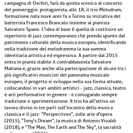
campagna di Oschiri, farà da quinta scenica al concerto
del pomeriggio: protagonista, alle 18, il trio Melodrum,
formazione nata nove anni fa a Torino su iniziativa del
batterista Francesco Brancato insieme al pianista
Salvatore Spano. L'idea di base è quella di costituire un
repertorio di jazz contemporaneo che prenda spunto dal
patrimonio culturale della musica europea, identificando
nella tradizione del melodramma la sua summa
identitaria artistica ed espressiva. A partire dal 2015
entra in pianta stabile il contrabbassista Salvatore
Maltana e, grazie anche alla partecipazione di alcuni tra i
più significativi musicisti del panorama musicale
europeo, il progetto si sviluppa nella sua forma attuale,
collocandosi in vari ambiti artistici - jazz, classica, teatro
e arti performative in genere - e coniugando sempre
tradizione e sperimentazione. Il trio ha all'attivo un
lavoro diviso in tre parti sull'incontro della musica
classica e il jazz: "Perspectives", sulle arie d'opera
(2015), "Tony's Dream", la musica di Antonio Vivaldi
(2018), e "The Man, The Earth and The Sky", la sacralità