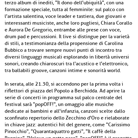
terzo album di inediti, "Il dono dell'ubiquità", con una
formazione speciale, tutta al femminile: sul palco con
l'artista salentina, voce leader e tastiera, due giovani e
interessanti musiciste, anche loro pugliesi, Chiara Corallo
e Aurora De Gregorio, entrambe alle prese con voce,
drum pad e percussioni. Il live si distingue per la varietà
di stili, a testimonianza della propensione di Carolina
Bubbico a trovare sempre nuovi punti di incontro tra
diversi linguaggi musicali esplorando in libertà universi
sonori, creando chiaroscuri tra l'acustico e l'elettronico,
tra ballabili groove, canzoni intime e sonorità world.
In serata, alle 21.30, si accendono per la prima volta i
riflettori di piazza del Popolo a Berchidda. Ad aprire la
serie di concerti in programma sul palco centrale del
festival sarà "popOFF!", un omaggio alle musiche
dedicate ai bambini e all'infanzia, canzoni scelte dallo
sconfinato repertorio dello Zecchino d'Oro e rielaborate
in chiave jazz: autentici hit del genere, come "Carissimo
Pinocchio", "Quarantaquattro gatti", "Il caffè della