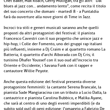
Chet Baker, Max Roach, Gerry Mulligan, tra gli altri: "Dal
blues al jazz con… andamento lento", come recita il titolo
del suo concerto che domani - martedì 8 - a Puntaldia
farà da ouverture alla nove giorni di Time in Jazz.
Incroci tra stili e generi musicali saranno anche quelli
proposti da altri protagonisti del festival: il pianista
Francesco Cavestri con il suo progetto che unisce jazz e
hip-hop; i Colle der Fomento, uno dei gruppi rap italiani
più influenti, insieme a Dj Craim e al quartetto romano La
Batteria; il quartetto d'archi Alborada con Dj Cris; il
tunisino Dhafer Youssef con il suo oud all'incrocio tra
Oriente e Occidente; i Savana Funk con il rapper e
cantautore Willie Peyote.
Anche questa edizione del festival presenta diverse
protagoniste femminili: la cantante Serena Brancale, la
pianista Sade Mangiaracina con un tributo a Lucio Dalla, la
cantautrice e pianista Carolina Bubbico, e Malika Ayane,
che sarà al centro di uno degli eventi imperdibili (e da
subito sold out) di ogni edizione: l'omaggio a Fabrizio De