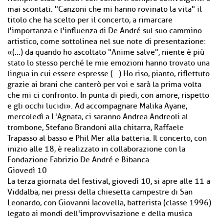
mai scontati. "Canzoni che mi hanno rovinato la vita" il
titolo che ha scelto per il concerto, a rimarcare
l'importanza e l'influenza di De André sul suo cammino
artistico, come sottolinea nel sue note di presentazione:
«(…) da quando ho ascoltato "Anime salve", niente è più
stato lo stesso perché le mie emozioni hanno trovato una
lingua in cui essere espresse (...) Ho riso, pianto, riflettuto
grazie ai brani che canterò per voi e sarà la prima volta
che mi ci confronto. In punta di piedi, con amore, rispetto
e gli occhi lucidi». Ad accompagnare Malika Ayane,
mercoledì a L'Agnata, ci saranno Andrea Andreoli al
trombone, Stefano Brandoni alla chitarra, Raffaele
Trapasso al basso e Phil Mer alla batteria. Il concerto, con
inizio alle 18, è realizzato in collaborazione con la
Fondazione Fabrizio De André e Bibanca.
Giovedì 10
La terza giornata del festival, giovedì 10, si apre alle 11 a
Viddalba, nei pressi della chiesetta campestre di San
Leonardo, con Giovanni Iacovella, batterista (classe 1996)
legato ai mondi dell'improvvisazione e della musica