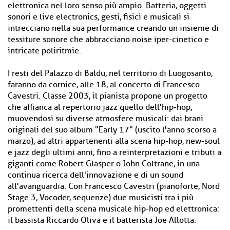
elettronica nel loro senso più ampio. Batteria, oggetti
sonori e live electronics, gesti, fisici e musicali si
intrecciano nella sua performance creando un insieme di
tessiture sonore che abbracciano noise iper-cinetico e
intricate poliritmie.
I resti del Palazzo di Baldu, nel territorio di Luogosanto,
faranno da cornice, alle 18, al concerto di Francesco
Cavestri. Classe 2003, il pianista propone un progetto
che affianca al repertorio jazz quello dell'hip-hop,
muovendosi su diverse atmosfere musicali: dai brani
originali del suo album "Early 17" (uscito l'anno scorso a
marzo), ad altri appartenenti alla scena hip-hop, new-soul
e jazz degli ultimi anni, fino a reinterpretazioni e tributi a
giganti come Robert Glasper o John Coltrane, in una
continua ricerca dell'innovazione e di un sound
all'avanguardia. Con Francesco Cavestri (pianoforte, Nord
Stage 3, Vocoder, sequenze) due musicisti tra i più
promettenti della scena musicale hip-hop ed elettronica:
il bassista Riccardo Oliva e il batterista Joe Allotta.