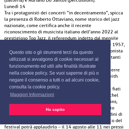
(batteria) e Adriano Do Santos (percussioni).
Lunedì 14
Tra i protagonisti dei concerti "in decentramento", spicca
la presenza di Roberto Ottaviano, nome storico del jazz
nazionale, come certifica anche il recente
riconoscimento di musicista italiano dell'anno 2022 al
prestigioso Top Jazz, il referendum indetto dal mensile
Musica Jazz tra i migliori esperti del settore. Classe 1957,
sulla scena musicale da oltre quarant'anni, il sassofonista
Questo sito o gli strumenti terzi da questo
barese ha suonato e inciso con molti tra i più importanti
utilizzati si avvalgono di cookie necessari al
musicisti europei e americani a cavallo tra diverse
funzionamento ed utili alle finalità illustrate
generazioni, da Mal Waldron a Giorgio Gaslini, da Pierre
nella cookie policy. Se vuoi saperne di più o
Favre a Kenny Wheeler, da Albert Mangelsdorff a Keith
negare il consenso a tutti o ad alcuni cookie,
Tippett, tra gli altri. Tra le formazioni che Roberto
consulta la cookie policy.
Ottaviano dirige attualmente ci sono il quartetto di fiati
Maggiori Informazioni
Astrolabio (con Gianluigi Trovesi, Glenn Ferris e Michel
Godard), il quartetto Sideralis (con Alexander Hawkins,
Michael Formanek e Gerry Hemingway) e il quintetto
Ho capito
Eternal Love, col quale ha vinto il premio Pino Candini di
Musica Jazz come miglior disco del 2020. Il pubblico del
festival potrà applaudirlo – il 14 agosto alle 11 nei pressi