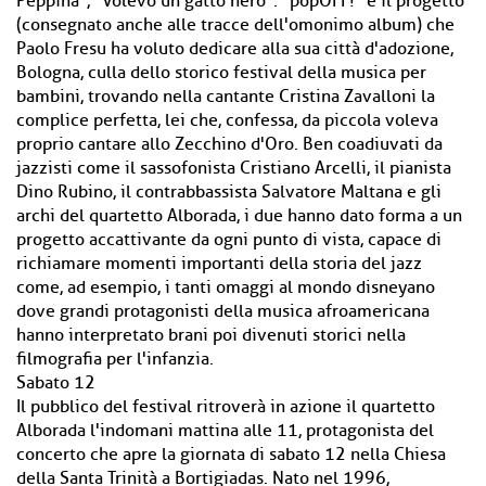
Peppina", "Volevo un gatto nero". "popOFF!" è il progetto
(consegnato anche alle tracce dell'omonimo album) che
Paolo Fresu ha voluto dedicare alla sua città d'adozione,
Bologna, culla dello storico festival della musica per
bambini, trovando nella cantante Cristina Zavalloni la
complice perfetta, lei che, confessa, da piccola voleva
proprio cantare allo Zecchino d'Oro. Ben coadiuvati da
jazzisti come il sassofonista Cristiano Arcelli, il pianista
Dino Rubino, il contrabbassista Salvatore Maltana e gli
archi del quartetto Alborada, i due hanno dato forma a un
progetto accattivante da ogni punto di vista, capace di
richiamare momenti importanti della storia del jazz
come, ad esempio, i tanti omaggi al mondo disneyano
dove grandi protagonisti della musica afroamericana
hanno interpretato brani poi divenuti storici nella
filmografia per l'infanzia.
Sabato 12
Il pubblico del festival ritroverà in azione il quartetto
Alborada l'indomani mattina alle 11, protagonista del
concerto che apre la giornata di sabato 12 nella Chiesa
della Santa Trinità a Bortigiadas. Nato nel 1996,