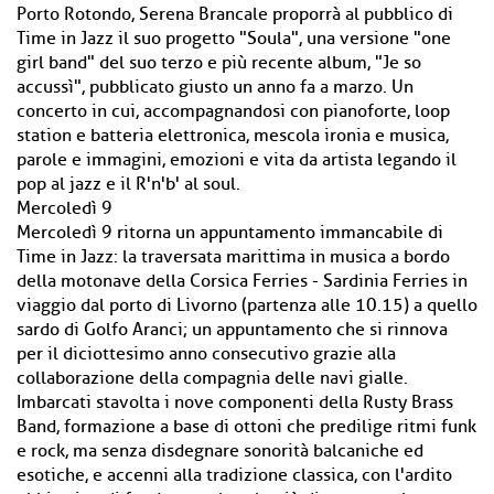
Porto Rotondo, Serena Brancale proporrà al pubblico di
Time in Jazz il suo progetto "Soula", una versione "one
girl band" del suo terzo e più recente album, "Je so
accussì", pubblicato giusto un anno fa a marzo. Un
concerto in cui, accompagnandosi con pianoforte, loop
station e batteria elettronica, mescola ironia e musica,
parole e immagini, emozioni e vita da artista legando il
pop al jazz e il R'n'b' al soul.
Mercoledì 9
Mercoledì 9 ritorna un appuntamento immancabile di
Time in Jazz: la traversata marittima in musica a bordo
della motonave della Corsica Ferries - Sardinia Ferries in
viaggio dal porto di Livorno (partenza alle 10.15) a quello
sardo di Golfo Aranci; un appuntamento che si rinnova
per il diciottesimo anno consecutivo grazie alla
collaborazione della compagnia delle navi gialle.
Imbarcati stavolta i nove componenti della Rusty Brass
Band, formazione a base di ottoni che predilige ritmi funk
e rock, ma senza disdegnare sonorità balcaniche ed
esotiche, e accenni alla tradizione classica, con l'ardito