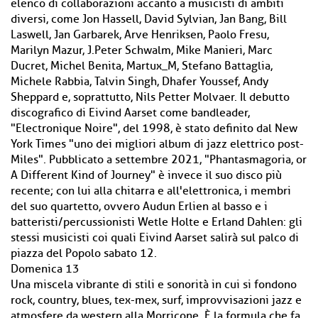
elenco di collaborazioni accanto a musicisti di ambiti
diversi, come Jon Hassell, David Sylvian, Jan Bang, Bill
Laswell, Jan Garbarek, Arve Henriksen, Paolo Fresu,
Marilyn Mazur, J.Peter Schwalm, Mike Manieri, Marc
Ducret, Michel Benita, Martux_M, Stefano Battaglia,
Michele Rabbia, Talvin Singh, Dhafer Youssef, Andy
Sheppard e, soprattutto, Nils Petter Molvaer. Il debutto
discografico di Eivind Aarset come bandleader,
"Electronique Noire", del 1998, è stato definito dal New
York Times "uno dei migliori album di jazz elettrico post-
Miles". Pubblicato a settembre 2021, "Phantasmagoria, or
A Different Kind of Journey" è invece il suo disco più
recente; con lui alla chitarra e all'elettronica, i membri
del suo quartetto, ovvero Audun Erlien al basso e i
batteristi/percussionisti Wetle Holte e Erland Dahlen: gli
stessi musicisti coi quali Eivind Aarset salirà sul palco di
piazza del Popolo sabato 12.
Domenica 13
Una miscela vibrante di stili e sonorità in cui si fondono
rock, country, blues, tex-mex, surf, improvvisazioni jazz e
atmosfere da western alla Morricone. È la formula che fa