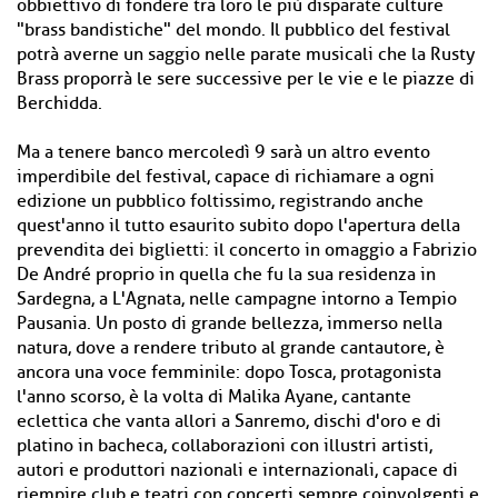
obbiettivo di fondere tra loro le più disparate culture
"brass bandistiche" del mondo. Il pubblico del festival
potrà averne un saggio nelle parate musicali che la Rusty
Brass proporrà le sere successive per le vie e le piazze di
Berchidda.
Ma a tenere banco mercoledì 9 sarà un altro evento
imperdibile del festival, capace di richiamare a ogni
edizione un pubblico foltissimo, registrando anche
quest'anno il tutto esaurito subito dopo l'apertura della
prevendita dei biglietti: il concerto in omaggio a Fabrizio
De André proprio in quella che fu la sua residenza in
Sardegna, a L'Agnata, nelle campagne intorno a Tempio
Pausania. Un posto di grande bellezza, immerso nella
natura, dove a rendere tributo al grande cantautore, è
ancora una voce femminile: dopo Tosca, protagonista
l'anno scorso, è la volta di Malika Ayane, cantante
eclettica che vanta allori a Sanremo, dischi d'oro e di
platino in bacheca, collaborazioni con illustri artisti,
autori e produttori nazionali e internazionali, capace di
riempire club e teatri con concerti sempre coinvolgenti e