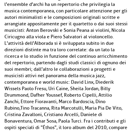
l'ensemble d'archi ha un repertorio che privilegia la
musica contemporanea, con particolare attenzione per gli
autori minimalisti e le composizioni originali scritte e
arrangiate appositamente per il quartetto o dai suoi stessi
musicisti: Anton Berovski e Sonia Peana ai violini, Nicola
Ciricugno alla viola e Piero Salvatori al violoncello.
L'attività dell'Alborada si è sviluppata subito in due
direzioni distinte ma tra loro correlate: da un lato la
ricerca e lo studio in funzione del continuo arricchimento
del repertorio, partendo dagli studi classici di ognuno dei
suoi membri; dall'altro le collaborazioni a progetti e
musicisti attivi nel panorama della musica jazz,
contemporanea e world music: David Linx, Diederik
Wissels Paolo Fresu, Uri Caine, Sheila Jordan, Billy
Drummond, Dafher Youssef, Roberto Cipelli, Attilio
Zanchi, Ettore Fioravanti, Marco Bardoscia, Dino
Rubino,Tino Tracanna, Rita Marcotulli, Maria Pia De Vito,
Cristina Zavalloni, Cristiano Arcelli, Daniele di
Bonaventura, Omar Sosa, Paola Turci. Fra i contributi e gli
ospiti speciali di "Éthos", il loro album del 2010, compare