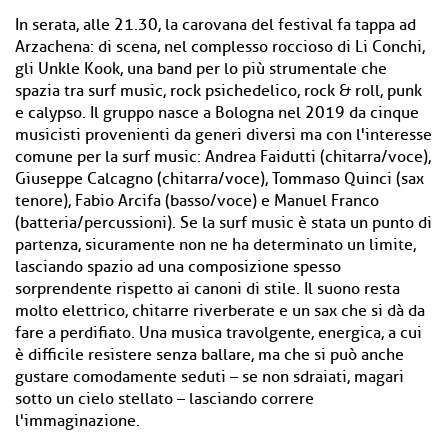
In serata, alle 21.30, la carovana del festival fa tappa ad
Arzachena: di scena, nel complesso roccioso di Li Conchi,
gli Unkle Kook, una band per lo più strumentale che
spazia tra surf music, rock psichedelico, rock & roll, punk
e calypso. Il gruppo nasce a Bologna nel 2019 da cinque
musicisti provenienti da generi diversi ma con l'interesse
comune per la surf music: Andrea Faidutti (chitarra/voce),
Giuseppe Calcagno (chitarra/voce), Tommaso Quinci (sax
tenore), Fabio Arcifa (basso/voce) e Manuel Franco
(batteria/percussioni). Se la surf music è stata un punto di
partenza, sicuramente non ne ha determinato un limite,
lasciando spazio ad una composizione spesso
sorprendente rispetto ai canoni di stile. Il suono resta
molto elettrico, chitarre riverberate e un sax che si dà da
fare a perdifiato. Una musica travolgente, energica, a cui
è difficile resistere senza ballare, ma che si può anche
gustare comodamente seduti – se non sdraiati, magari
sotto un cielo stellato – lasciando correre
l'immaginazione.