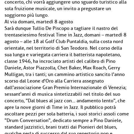
concerto, chi vorrà aggiungere uno sguardo turistico alla
sola fruizione musicale, un invito a pregustare un
soggiorno più lungo.
Al via domani, martedì 8 agosto
Sarà dunque Tullio De Piscopo a tagliare il nastro del
trentaseiesimo festival Time in Jazz, domani – martedì 8
agosto – alle 18 al Golf Club Puntaldia, sulla costa nord
orientale, nel territorio di San Teodoro. Nel corso della
sua lunga e variegata carriera il batterista napoletano,
classe 1946, ha incrociato artisti del calibro di Pino
Daniele, Astor Piazzolla, Chet Baker, Max Roach, Gerry
Mulligan, tra i tanti; un cammino artistico sancito l'anno
scorso dal Leone d'Oro alla Carriera assegnato
dall'associazione Gran Premio Internazionale di Venezia;
sessant'anni di musica sintetizzabili nel titolo del suo
concerto, "Dal blues al jazz con… andamento lento", che
apre la nove giorni di Time in Jazz. Il pubblico potrà
ascoltare pezzi per sola batteria, i suoi storici assoli come
"Drum Conversation", dedicato sempre a Pino Daniele,
standard jazzistici, brani tratti dai Pionieri del blues,
qualche perla di successo dal suo repertorio pop e