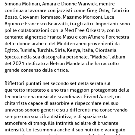
Simona Molinari, Amara e Dionne Warwick, mentre
continua a lavorare con jazzisti come Greg Osby, Fabrizio
Bosso, Giovanni Tommaso, Massimo Moriconi, Luca
Aquino e Francesco Bearzatti, tra gli altri. Importanti sono
poi le collaborazioni con la Med Free Orkestra, con la
cantante algherese Franca Masu e con A'lmara l'orchestra
delle donne arabe e del Mediterraneo provenienti da
Egitto, Tunisia, Turchia, Siria, Kenya, Italia, Giordania.
Spicca, nella sua discografia personale, "Madiba", album
del 2021 dedicato a Nelson Mandela che ha raccolto
grande consenso dalla critica.
Riflettori puntati nel secondo set della serata sul
quartetto intestato a uno tra i maggiori protagonisti della
feconda scena musicale scandinava: Eivind Aarset, un
chitarrista capace di assorbire e rispecchiare nel suo
universo sonoro generi e stili differenti ma conservando
sempre una sua cifra distintiva, e di spaziare da
atmosfere di tranquilla intimità ad altre di bruciante
intensità. Lo testimonia anche il suo nutrito e variegato