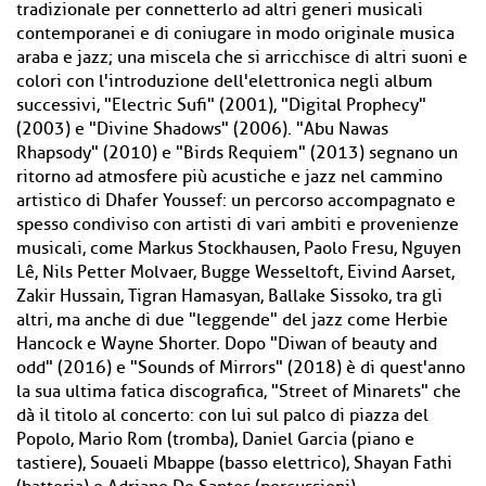
tradizionale per connetterlo ad altri generi musicali
contemporanei e di coniugare in modo originale musica
araba e jazz; una miscela che si arricchisce di altri suoni e
colori con l'introduzione dell'elettronica negli album
successivi, "Electric Sufi" (2001), "Digital Prophecy"
(2003) e "Divine Shadows" (2006). "Abu Nawas
Rhapsody" (2010) e "Birds Requiem" (2013) segnano un
ritorno ad atmosfere più acustiche e jazz nel cammino
artistico di Dhafer Youssef: un percorso accompagnato e
spesso condiviso con artisti di vari ambiti e provenienze
musicali, come Markus Stockhausen, Paolo Fresu, Nguyen
Lê, Nils Petter Molvaer, Bugge Wesseltoft, Eivind Aarset,
Zakir Hussain, Tigran Hamasyan, Ballake Sissoko, tra gli
altri, ma anche di due "leggende" del jazz come Herbie
Hancock e Wayne Shorter. Dopo "Diwan of beauty and
odd" (2016) e "Sounds of Mirrors" (2018) è di quest'anno
la sua ultima fatica discografica, "Street of Minarets" che
dà il titolo al concerto: con lui sul palco di piazza del
Popolo, Mario Rom (tromba), Daniel Garcia (piano e
tastiere), Souaeli Mbappe (basso elettrico), Shayan Fathi