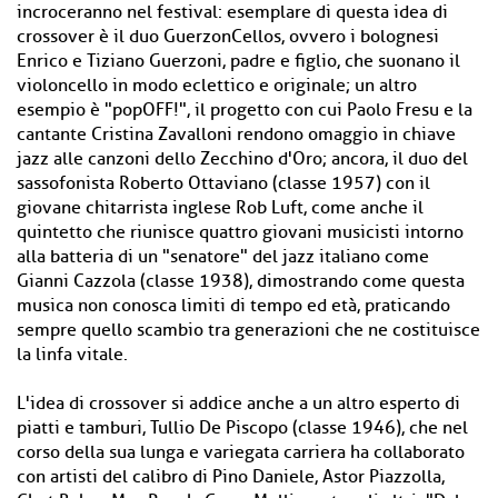
incroceranno nel festival: esemplare di questa idea di
crossover è il duo GuerzonCellos, ovvero i bolognesi
Enrico e Tiziano Guerzoni, padre e figlio, che suonano il
violoncello in modo eclettico e originale; un altro
esempio è "popOFF!", il progetto con cui Paolo Fresu e la
cantante Cristina Zavalloni rendono omaggio in chiave
jazz alle canzoni dello Zecchino d'Oro; ancora, il duo del
sassofonista Roberto Ottaviano (classe 1957) con il
giovane chitarrista inglese Rob Luft, come anche il
quintetto che riunisce quattro giovani musicisti intorno
alla batteria di un "senatore" del jazz italiano come
Gianni Cazzola (classe 1938), dimostrando come questa
musica non conosca limiti di tempo ed età, praticando
sempre quello scambio tra generazioni che ne costituisce
la linfa vitale.
L'idea di crossover si addice anche a un altro esperto di
piatti e tamburi, Tullio De Piscopo (classe 1946), che nel
corso della sua lunga e variegata carriera ha collaborato
con artisti del calibro di Pino Daniele, Astor Piazzolla,