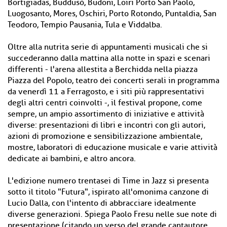
Bortigiadas, Buddusò, Budoni, Loiri Porto San Paolo,
Luogosanto, Mores, Oschiri, Porto Rotondo, Puntaldia, San
Teodoro, Tempio Pausania, Tula e Viddalba.
Oltre alla nutrita serie di appuntamenti musicali che si
succederanno dalla mattina alla notte in spazi e scenari
differenti - l'arena allestita a Berchidda nella piazza
Piazza del Popolo, teatro dei concerti serali in programma
da venerdì 11 a Ferragosto, e i siti più rappresentativi
degli altri centri coinvolti -, il festival propone, come
sempre, un ampio assortimento di iniziative e attività
diverse: presentazioni di libri e incontri con gli autori,
azioni di promozione e sensibilizzazione ambientale,
mostre, laboratori di educazione musicale e varie attività
dedicate ai bambini, e altro ancora.
L'edizione numero trentasei di Time in Jazz si presenta
sotto il titolo "Futura", ispirato all'omonima canzone di
Lucio Dalla, con l'intento di abbracciare idealmente
diverse generazioni. Spiega Paolo Fresu nelle sue note di
presentazione (citando un verso del grande cantautore