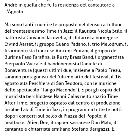
André in quella che fu la residenza del cantautore a
L'Agnata.
Ma sono tanti i nomi e le proposte nel denso cartellone
del trentaseiesimo Time in Jazz: il flautista Nicola Stilo, il
batterista Giovanni Iacovella, il chitarrista norvegese
Eivind Aarset, il gruppo Guano Padano, il trio Melodrum, il
fisarmonicista francese Vincent Peirani, il gruppo del
Burkina Faso Farafina, la Rusty Brass Band, l'organettista
Pierpaolo Vacca e il bandoneonista Daniele di
Bonaventura (questi ultimi due, insieme a Paolo Fresu,
saranno protagonisti dell'ultimo atto del festival, il 16
agosto alla Peschiera di San Teodoro, con le musiche
dello spettacolo "Tango Macondo"). E poi gli ospiti del
musicista berchiddese Nanni Gaias nello spazio Time
After Time, progetto ospitato dal centro di produzione
Insulae Lab di Time in Jazz, in programma tutte le notti
dopo i concerti sul palco di Piazza del Popolo: il
beatboxer Alien Dee, il rapper sassarese Don Malo, il
cantante e chitarrista emiliano Stefano Barigazzi. E,