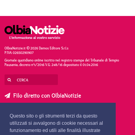
OlbiaNotizie.it © 2026 Damos Editore S.r.l.s
P.IVA 02650290907
Giornale quotidiano online iscritto nel registro stampa del Tribunale di Tempio
Pausania, decreto n°1/2016 V.G. 248/16 depositato il 01.04.2016
Filo diretto con OlbiaNotizie
SCRIVI AL DIRETTORE
SCRIVI ALLA REDAZIONE
Questo sito o gli strumenti terzi da questo
SEGNALA UNA NOTIZIA
SEGNALA UN EVENTO
utilizzati si avvalgono di cookie necessari al
funzionamento ed utili alle finalità illustrate