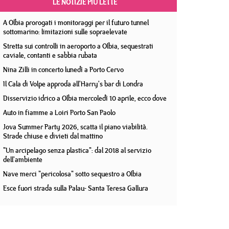
LE NOTIZIE PIÙ LETTE
A Olbia prorogati i monitoraggi per il futuro tunnel
sottomarino: limitazioni sulle sopraelevate
Stretta sui controlli in aeroporto a Olbia, sequestrati
caviale, contanti e sabbia rubata
Nina Zilli in concerto lunedì a Porto Cervo
Il Cala di Volpe approda all'Harry's bar di Londra
Disservizio idrico a Olbia mercoledì 10 aprile, ecco dove
Auto in fiamme a Loiri Porto San Paolo
Jova Summer Party 2026, scatta il piano viabilità.
Strade chiuse e divieti dal mattino
"Un arcipelago senza plastica": dal 2018 al servizio
dell'ambiente
Nave merci "pericolosa" sotto sequestro a Olbia
Esce fuori strada sulla Palau- Santa Teresa Gallura