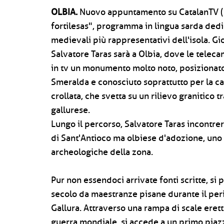
OLBIA.
Nuovo appuntamento su CatalanTV (C
fortilesas", programma in lingua sarda dedic
medievali più rappresentativi dell'isola. Gio
Salvatore Taras sarà a Olbia, dove le telec
in tv un monumento molto noto, posizionato
Smeralda e conosciuto soprattutto per la cara
crollata, che svetta su un rilievo granitico t
gallurese.
Lungo il percorso, Salvatore Taras incontrer
di Sant'Antioco ma olbiese d'adozione, uno 
archeologiche della zona.
Pur non essendoci arrivate fonti scritte, si p
secolo da maestranze pisane durante il peri
Gallura. Attraverso una rampa di scale erett
guerra mondiale, si accede a un primo piaz