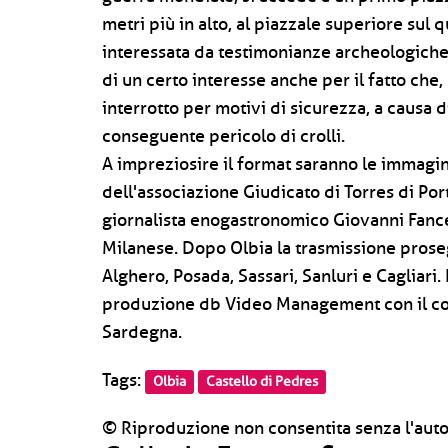
metri più in alto, al piazzale superiore sul q
interessata da testimonianze archeologiche 
di un certo interesse anche per il fatto che,
interrotto per motivi di sicurezza, a causa di
conseguente pericolo di crolli.
A impreziosire il format saranno le immagin
dell'associazione Giudicato di Torres di Por
giornalista enogastronomico Giovanni Fance
Milanese. Dopo Olbia la trasmissione proseg
Alghero, Posada, Sassari, Sanluri e Cagliari. L
produzione db Video Management con il co
Sardegna.
Tags:
Olbia
Castello di Pedres
© Riproduzione non consentita senza l'auto