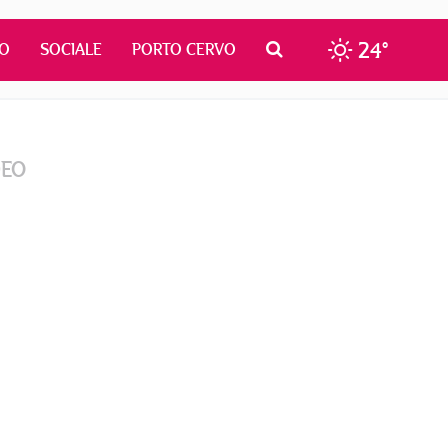
24°
MO
SOCIALE
PORTO CERVO
DEO