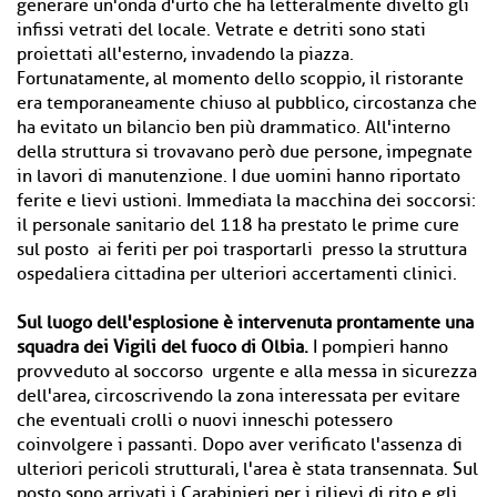
generare un'onda d'urto che ha letteralmente divelto gli
infissi vetrati del locale. Vetrate e detriti sono stati
proiettati all'esterno, invadendo la piazza.
Fortunatamente, al momento dello scoppio, il ristorante
era temporaneamente chiuso al pubblico, circostanza che
ha evitato un bilancio ben più drammatico. All'interno
della struttura si trovavano però due persone, impegnate
in lavori di manutenzione. I due uomini hanno riportato
ferite e lievi ustioni. Immediata la macchina dei soccorsi:
il personale sanitario del 118 ha prestato le prime cure
sul posto ai feriti per poi trasportarli presso la struttura
ospedaliera cittadina per ulteriori accertamenti clinici.
Sul luogo dell'esplosione è intervenuta prontamente una
squadra dei Vigili del fuoco di Olbia.
I pompieri hanno
provveduto al soccorso urgente e alla messa in sicurezza
dell'area, circoscrivendo la zona interessata per evitare
che eventuali crolli o nuovi inneschi potessero
coinvolgere i passanti. Dopo aver verificato l'assenza di
ulteriori pericoli strutturali, l'area è stata transennata. Sul
posto sono arrivati i Carabinieri per i rilievi di rito e gli