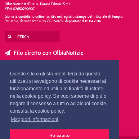
OlbiaNotizie.it © 2026 Damos Editore S.r.l.s
P.IVA 02650290907
Giornale quotidiano online iscritto nel registro stampa del Tribunale di Tempio
Pausania, decreto n°1/2016 V.G. 248/16 depositato il 01.04.2016
Filo diretto con OlbiaNotizie
SCRIVI AL DIRETTORE
SCRIVI ALLA REDAZIONE
Questo sito o gli strumenti terzi da questo
SEGNALA UNA NOTIZIA
SEGNALA UN EVENTO
utilizzati si avvalgono di cookie necessari al
funzionamento ed utili alle finalità illustrate
nella cookie policy. Se vuoi saperne di più o
redazione@olbianotizie.it
negare il consenso a tutti o ad alcuni cookie,
consulta la cookie policy.
Maggiori Informazioni
Ho capito