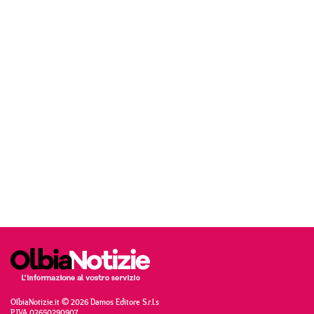
OlbiaNotizie.it © 2026 Damos Editore S.r.l.s
P.IVA 02650290907