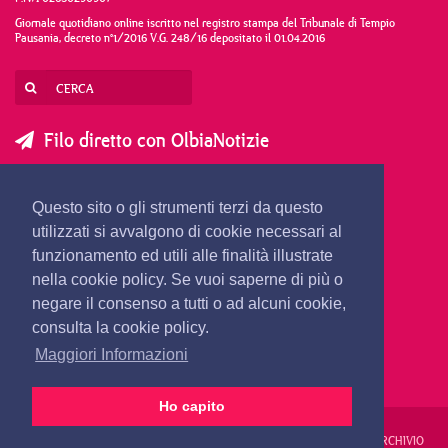
Giornale quotidiano online iscritto nel registro stampa del Tribunale di Tempio
Pausania, decreto n°1/2016 V.G. 248/16 depositato il 01.04.2016
Filo diretto con OlbiaNotizie
SCRIVI AL DIRETTORE
SCRIVI ALLA REDAZIONE
Questo sito o gli strumenti terzi da questo
SEGNALA UNA NOTIZIA
SEGNALA UN EVENTO
utilizzati si avvalgono di cookie necessari al
funzionamento ed utili alle finalità illustrate
nella cookie policy. Se vuoi saperne di più o
redazione@olbianotizie.it
negare il consenso a tutti o ad alcuni cookie,
consulta la cookie policy.
Maggiori Informazioni
Ho capito
REDAZIONE
PUBBLICITÀ
PRIVACY E COOKIES
NOTE LEGALI
ARCHIVIO