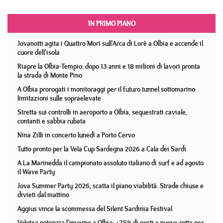
IN PRIMO PIANO
Jovanotti agita i Quattro Mori sull'Arca di Lorè a Olbia e accende il
cuore dell'isola
Riapre la Olbia-Tempio: dopo 13 anni e 18 milioni di lavori pronta
la strada di Monte Pino
A Olbia prorogati i monitoraggi per il futuro tunnel sottomarino:
limitazioni sulle sopraelevate
Stretta sui controlli in aeroporto a Olbia, sequestrati caviale,
contanti e sabbia rubata
Nina Zilli in concerto lunedì a Porto Cervo
Tutto pronto per la Vela Cup Sardegna 2026 a Cala dei Sardi
A La Marinedda il campionato assoluto italiano di surf e ad agosto
il Wave Party
Jova Summer Party 2026, scatta il piano viabilità. Strade chiuse e
divieti dal mattino
Aggius vince la scommessa del Silent Sardinia Festival
Volotea potenzia l'inverno a Olbia: +75% di posti e nuove rotte per