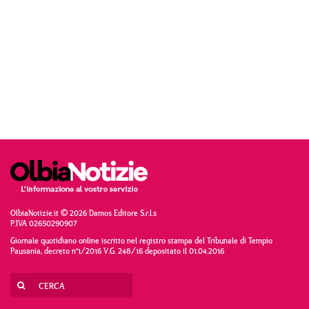
OlbiaNotizie.it © 2026 Damos Editore S.r.l.s
P.IVA 02650290907
Giornale quotidiano online iscritto nel registro stampa del Tribunale di Tempio
Pausania, decreto n°1/2016 V.G. 248/16 depositato il 01.04.2016