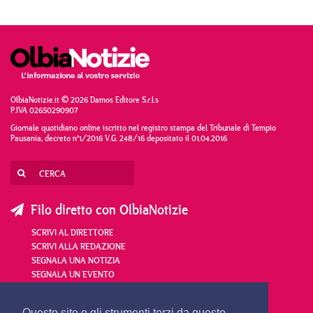
OlbiaNotizie.it © 2026 Damos Editore S.r.l.s
P.IVA 02650290907
Giornale quotidiano online iscritto nel registro stampa del Tribunale di Tempio
Pausania, decreto n°1/2016 V.G. 248/16 depositato il 01.04.2016
Filo diretto con OlbiaNotizie
SCRIVI AL DIRETTORE
SCRIVI ALLA REDAZIONE
SEGNALA UNA NOTIZIA
SEGNALA UN EVENTO
Questo sito o gli strumenti terzi da questo