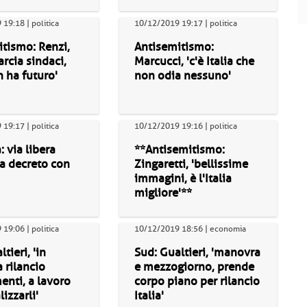
19:18 | politica
10/12/2019 19:17 | politica
tismo: Renzi,
Antisemitismo:
arcia sindaci,
Marcucci, 'c'è Italia che
 ha futuro'
non odia nessuno'
19:17 | politica
10/12/2019 19:16 | politica
: via libera
**Antisemitismo:
a decreto con
Zingaretti, 'bellissime
immagini, è l'Italia
migliore'**
19:06 | politica
10/12/2019 18:56 | economia
tieri, 'in
Sud: Gualtieri, 'manovra
 rilancio
e mezzogiorno, prende
enti, a lavoro
corpo piano per rilancio
izzarli'
Italia'