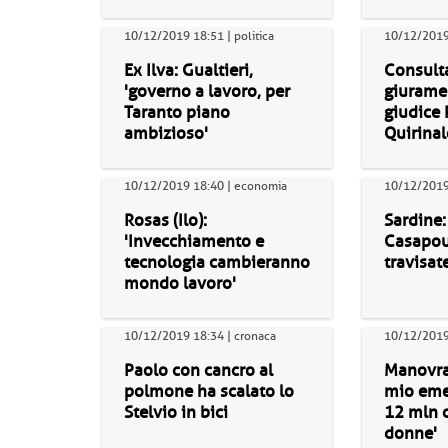
10/12/2019 18:51 | politica
10/12/2019 
Ex Ilva: Gualtieri,
Consulta
'governo a lavoro, per
giurame
Taranto piano
giudice P
ambizioso'
Quirinal
10/12/2019 18:40 | economia
10/12/2019 
Rosas (Ilo):
Sardine:
'Invecchiamento e
Casapou
tecnologia cambieranno
travisate
mondo lavoro'
10/12/2019 18:34 | cronaca
10/12/2019 
Paolo con cancro al
Manovra:
polmone ha scalato lo
mio em
Stelvio in bici
12 mln 
donne'