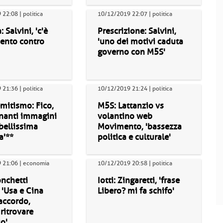
22:08 | politica
10/12/2019 22:07 | politica
 Salvini, 'c'è
Prescrizione: Salvini,
ento contro
'uno dei motivi caduta
governo con M5S'
21:36 | politica
10/12/2019 21:24 | politica
mitismo: Fico,
M5S: Lattanzio vs
nanti immagini
volantino web
bellissima
Movimento, 'bassezza
a'**
politica e culturale'
 21:06 | economia
10/12/2019 20:58 | politica
onchetti
Iotti: Zingaretti, 'frase
 'Usa e Cina
Libero? mi fa schifo'
accordo,
ritrovare
io'