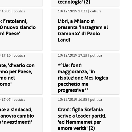
tecnologia' (2)
18:03 | politica
10/12/2019 17:22 | cultura
 Fratoianni,
Libri, a Milano si
20 nuovo slancio
presenta 'Instagram al
ni Paese'
tramonto' di Paolo
Landi
17:16 | politica
10/12/2019 17:15 | politica
te, 'divario con
**Ue: fonti
nno per Paese,
maggioranza, 'in
amo nel
risoluzione Mes logica
orno'
pacchetto ma
progressiva**
17:07 | politica
10/12/2019 16:58 | politica
te a sindacati,
Craxi: figlia Stefania
 manovra cambio
scrive a leader partiti,
 investimenti'
'ad Hammamet per
amore verità' (2)