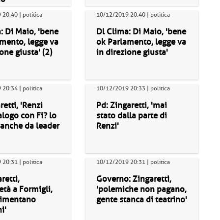
20:40 | politica
10/12/2019 20:40 | politica
: Di Maio, 'bene
Dl Clima: Di Maio, 'bene
mento, legge va
ok Parlamento, legge va
one giusta' (2)
in direzione giusta'
20:34 | politica
10/12/2019 20:33 | politica
retti, 'Renzi
Pd: Zingaretti, 'mai
alogo con Fi? lo
stato dalla parte di
 anche da leader
Renzi'
20:31 | politica
10/12/2019 20:31 | politica
retti,
Governo: Zingaretti,
ietà a Formigli,
'polemiche non pagano,
alimentano
gente stanca di teatrino'
i'