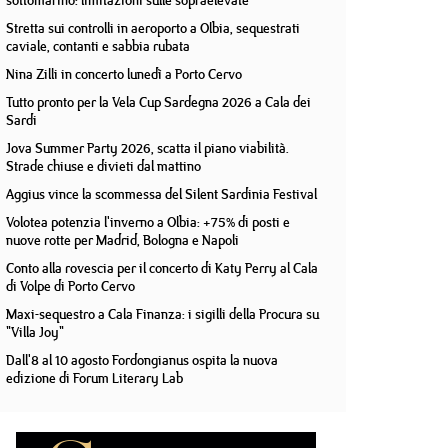
sottomarino: limitazioni sulle sopraelevate
Stretta sui controlli in aeroporto a Olbia, sequestrati
caviale, contanti e sabbia rubata
Nina Zilli in concerto lunedì a Porto Cervo
Tutto pronto per la Vela Cup Sardegna 2026 a Cala dei
Sardi
Jova Summer Party 2026, scatta il piano viabilità.
Strade chiuse e divieti dal mattino
Aggius vince la scommessa del Silent Sardinia Festival
Volotea potenzia l'inverno a Olbia: +75% di posti e
nuove rotte per Madrid, Bologna e Napoli
Conto alla rovescia per il concerto di Katy Perry al Cala
di Volpe di Porto Cervo
Maxi-sequestro a Cala Finanza: i sigilli della Procura su
"Villa Joy"
Dall'8 al 10 agosto Fordongianus ospita la nuova
edizione di Forum Literary Lab