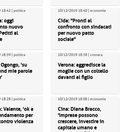
18:42 | politica
10/12/2019 18:40 | economia
: oggi
Cida: "Pronti al
nto nuovo
confronto con sindacati
etitti al
per nuovo patto
e
sociale"
18:39 | politica
10/12/2019 18:38 | cronaca
 Ogongo, 'su
Verona: aggredisce la
nd mie parole
moglie con un coltello
'
davanti al figlio
18:28 | politica
10/12/2019 18:08 | economia
 Valente, 'ok a
Cina: Diana Bracco,
endamento per
'imprese possono
contro violenza
crescere, investire in
capitale umano e