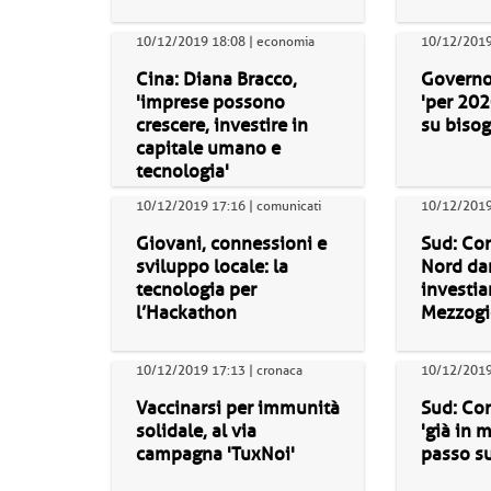
10/12/2019 18:08 | economia
10/12/2019 
Cina: Diana Bracco,
Governo:
'imprese possono
'per 20
crescere, investire in
su bisog
capitale umano e
tecnologia'
10/12/2019 17:16 | comunicati
10/12/2019 
Giovani, connessioni e
Sud: Con
sviluppo locale: la
Nord da
tecnologia per
investi
l’Hackathon
Mezzogi
10/12/2019 17:13 | cronaca
10/12/2019 
Vaccinarsi per immunità
Sud: Con
solidale, al via
'già in
campagna 'TuxNoi'
passo su