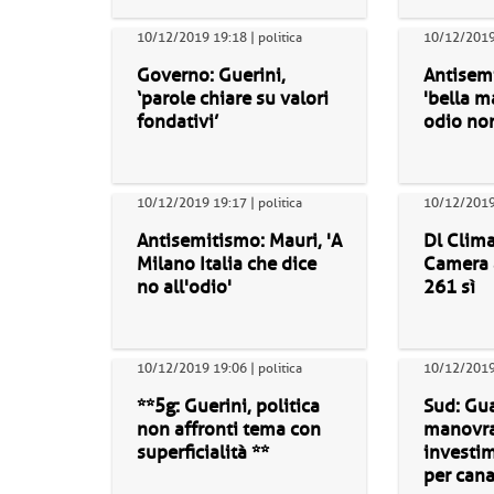
10/12/2019 19:18 | politica
10/12/2019 
Governo: Guerini,
Antisemi
‘parole chiare su valori
'bella m
fondativi’
odio non
10/12/2019 19:17 | politica
10/12/2019 
Antisemitismo: Mauri, 'A
Dl Clima
Milano Italia che dice
Camera 
no all'odio'
261 sì
10/12/2019 19:06 | politica
10/12/2019 
**5g: Guerini, politica
Sud: Gual
non affronti tema con
manovra
superficialità **
investim
per canal