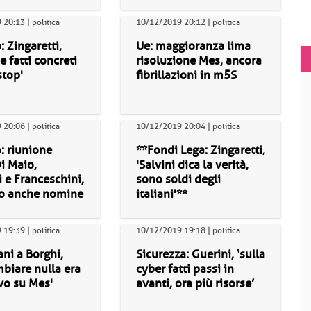
20:13 | politica
10/12/2019 20:12 | politica
 Zingaretti,
Ue: maggioranza lima
e fatti concreti
risoluzione Mes, ancora
stop'
fibrillazioni in m5S
20:06 | politica
10/12/2019 20:04 | politica
: riunione
**Fondi Lega: Zingaretti,
i Maio,
'Salvini dica la verità,
i e Franceschini,
sono soldi degli
lo anche nomine
italiani'**
19:39 | politica
10/12/2019 19:18 | politica
ani a Borghi,
Sicurezza: Guerini, ‘sulla
biare nulla era
cyber fatti passi in
ivo su Mes'
avanti, ora più risorse’