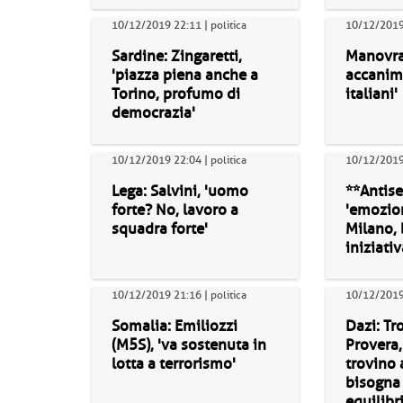
10/12/2019 22:11 | politica
10/12/2019 
Sardine: Zingaretti,
Manovra:
'piazza piena anche a
accanim
Torino, profumo di
italiani'
democrazia'
10/12/2019 22:04 | politica
10/12/2019 
Lega: Salvini, 'uomo
**Antise
forte? No, lavoro a
'emozio
squadra forte'
Milano, 
iniziativ
10/12/2019 21:16 | politica
10/12/2019
Somalia: Emiliozzi
Dazi: Tr
(M5S), 'va sostenuta in
Provera,
lotta a terrorismo'
trovino 
bisogna 
equilibr