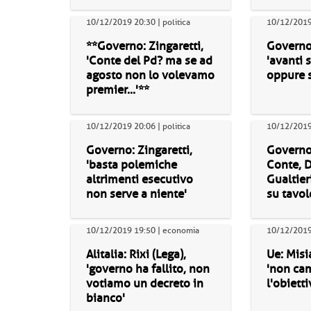
10/12/2019 20:30 | politica
10/12/2019 
**Governo: Zingaretti,
Governo:
'Conte del Pd? ma se ad
'avanti s
agosto non lo volevamo
oppure 
premier...'**
10/12/2019 20:06 | politica
10/12/2019 
Governo: Zingaretti,
Governo
'basta polemiche
Conte, D
altrimenti esecutivo
Gualtier
non serve a niente'
su tavo
10/12/2019 19:50 | economia
10/12/2019 
Alitalia: Rixi (Lega),
Ue: Misi
'governo ha fallito, non
'non cam
votiamo un decreto in
l'obiett
bianco'