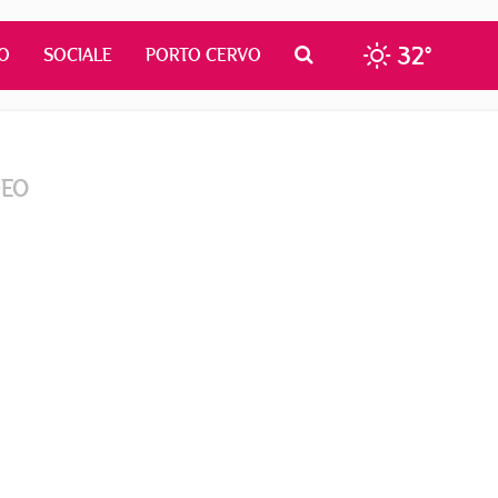
32°
O
SOCIALE
PORTO CERVO
DEO