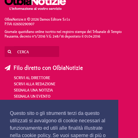
OlbiaNotizie.it © 2026 Damos Editore S.r.l.s
P.IVA 02650290907
Giornale quotidiano online iscritto nel registro stampa del Tribunale di Tempio
Pausania, decreto n°1/2016 V.G. 248/16 depositato il 01.04.2016
Filo diretto con OlbiaNotizie
SCRIVI AL DIRETTORE
SCRIVI ALLA REDAZIONE
SEGNALA UNA NOTIZIA
SEGNALA UN EVENTO
redazione@olbianotizie.it
Questo sito o gli strumenti terzi da questo
utilizzati si avvalgono di cookie necessari al
funzionamento ed utili alle finalità illustrate
nella cookie policy. Se vuoi saperne di più o