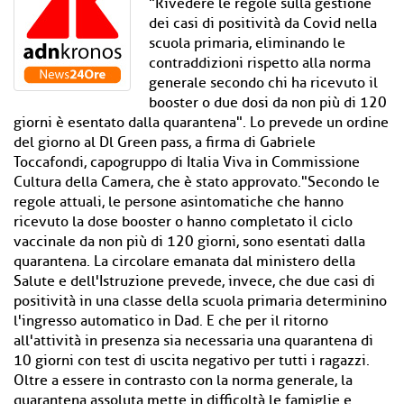
"Rivedere le regole sulla gestione
dei casi di positività da Covid nella
scuola primaria, eliminando le
contraddizioni rispetto alla norma
generale secondo chi ha ricevuto il
booster o due dosi da non più di 120
giorni è esentato dalla quarantena". Lo prevede un ordine
del giorno al Dl Green pass, a firma di Gabriele
Toccafondi, capogruppo di Italia Viva in Commissione
Cultura della Camera, che è stato approvato."Secondo le
regole attuali, le persone asintomatiche che hanno
ricevuto la dose booster o hanno completato il ciclo
vaccinale da non più di 120 giorni, sono esentati dalla
quarantena. La circolare emanata dal ministero della
Salute e dell'Istruzione prevede, invece, che due casi di
positività in una classe della scuola primaria determinino
l'ingresso automatico in Dad. E che per il ritorno
all'attività in presenza sia necessaria una quarantena di
10 giorni con test di uscita negativo per tutti i ragazzi.
Oltre a essere in contrasto con la norma generale, la
quarantena assoluta mette in difficoltà le famiglie e