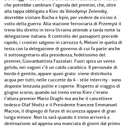
che potrebbe cambiare l’agenda del premier, che, oltre
alla tappa obbligata a Kiev da Volodymyr Zelensky,
dovrebbe visitare Bucha e Irpin, per vedere da vicino il
volto della guerra. Alla stazione ferroviaria di Przemysl il
treno blu diretto in terra Ucraina attende a tarda notte la
delegazione italiana. Il controllo dei passaporti precede
rapido, i cronisti salgono in carrozza 4, Meloni in quella di
testa con la delegazione di governo di cui fa parte anche
il sottosegretario alla presidenza, fedelissimo del
premier, Giovanbattista Fazzolari. Fuori spira un vento
gelido, nei vagoni c’è un caldo caraibico. Il personale di
bordo é gentile, appare quasi grato: viene distribuita
acqua per tutti, nelle cuccette da 4 - stile intercity - sono
disposte lenzuola pulite e coperte. Rispetto al viaggio di
giugno scorso, quando sul treno verso Kiev c’erano
l’allora premier Mario Draghi ma anche il cancelliere
tedesco Olaf Sholtz e il Presidente francese Emmanuel
Macron, il dispiego di forze di sicurezza appare di gran
lunga minore. Non lo sarà quando il treno arriverà a
destinazione ad appena una manciata di giorni dal primo