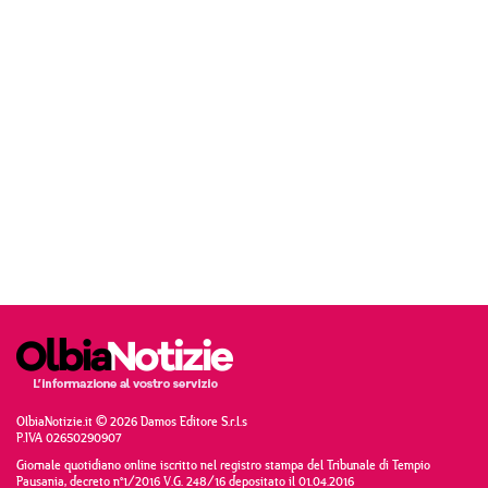
OlbiaNotizie.it © 2026 Damos Editore S.r.l.s
P.IVA 02650290907
Giornale quotidiano online iscritto nel registro stampa del Tribunale di Tempio
Pausania, decreto n°1/2016 V.G. 248/16 depositato il 01.04.2016