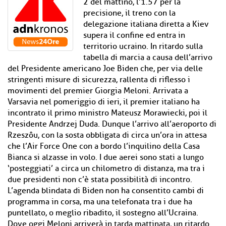
2 del mattino, l’1.57 per la
precisione, il treno con la
delegazione italiana diretta a Kiev
supera il confine ed entra in
territorio ucraino. In ritardo sulla
tabella di marcia a causa dell’arrivo
del Presidente americano Joe Biden che, per via delle
stringenti misure di sicurezza, rallenta di riflesso i
movimenti del premier Giorgia Meloni. Arrivata a
Varsavia nel pomeriggio di ieri, il premier italiano ha
incontrato il primo ministro Mateusz Morawiecki, poi il
Presidente Andrzej Duda. Dunque l’arrivo all’aeroporto di
Rzeszôu, con la sosta obbligata di circa un’ora in attesa
che l’Air Force One con a bordo l’inquilino della Casa
Bianca si alzasse in volo. I due aerei sono stati a lungo
‘posteggiati’ a circa un chilometro di distanza, ma tra i
due presidenti non c’è stata possibilità di incontro.
L’agenda blindata di Biden non ha consentito cambi di
programma in corsa, ma una telefonata tra i due ha
puntellato, o meglio ribadito, il sostegno all’Ucraina.
Dove oggi Meloni arriverà in tarda mattinata, un ritardo