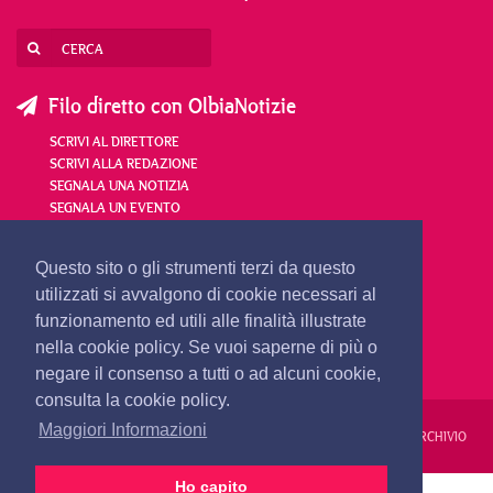
Filo diretto con OlbiaNotizie
SCRIVI AL DIRETTORE
SCRIVI ALLA REDAZIONE
SEGNALA UNA NOTIZIA
SEGNALA UN EVENTO
redazione@olbianotizie.it
Questo sito o gli strumenti terzi da questo
utilizzati si avvalgono di cookie necessari al
funzionamento ed utili alle finalità illustrate
nella cookie policy. Se vuoi saperne di più o
negare il consenso a tutti o ad alcuni cookie,
consulta la cookie policy.
Maggiori Informazioni
REDAZIONE
PUBBLICITÀ
PRIVACY E COOKIES
NOTE LEGALI
ARCHIVIO
Ho capito