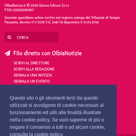
OlbiaNotizie.it © 2026 Damos Editore S.r.l.s
P.IVA 02650290907
Giornale quotidiano online iscritto nel registro stampa del Tribunale di Tempio
Pausania, decreto n°1/2016 V.G. 248/16 depositato il 01.04.2016
Filo diretto con OlbiaNotizie
SCRIVI AL DIRETTORE
SCRIVI ALLA REDAZIONE
SEGNALA UNA NOTIZIA
SEGNALA UN EVENTO
redazione@olbianotizie.it
Questo sito o gli strumenti terzi da questo
utilizzati si avvalgono di cookie necessari al
funzionamento ed utili alle finalità illustrate
nella cookie policy. Se vuoi saperne di più o
negare il consenso a tutti o ad alcuni cookie,
consulta la cookie policy.