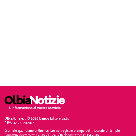
OlbiaNotizie.it © 2026 Damos Editore S.r.l.s
P.IVA 02650290907
Giornale quotidiano online iscritto nel registro stampa del Tribunale di Tempio
Pausania, decreto n°1/2016 V.G. 248/16 depositato il 01.04.2016