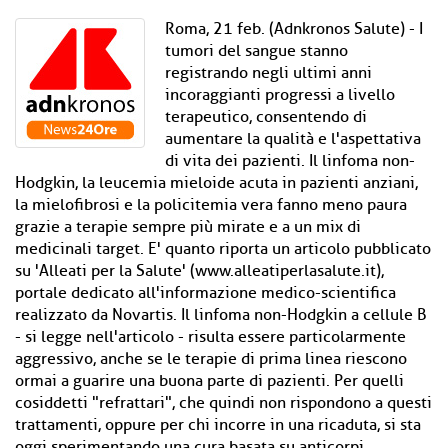
Roma, 21 feb. (Adnkronos Salute) - I
tumori del sangue stanno
registrando negli ultimi anni
incoraggianti progressi a livello
terapeutico, consentendo di
aumentare la qualità e l'aspettativa
di vita dei pazienti. Il linfoma non-
Hodgkin, la leucemia mieloide acuta in pazienti anziani,
la mielofibrosi e la policitemia vera fanno meno paura
grazie a terapie sempre più mirate e a un mix di
medicinali target. E' quanto riporta un articolo pubblicato
su 'Alleati per la Salute' (www.alleatiperlasalute.it),
portale dedicato all'informazione medico-scientifica
realizzato da Novartis. Il linfoma non-Hodgkin a cellule B
- si legge nell'articolo - risulta essere particolarmente
aggressivo, anche se le terapie di prima linea riescono
ormai a guarire una buona parte di pazienti. Per quelli
cosiddetti "refrattari", che quindi non rispondono a questi
trattamenti, oppure per chi incorre in una ricaduta, si sta
oggi sperimentando una cura basata su anticorpi