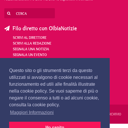
Filo diretto con OlbiaNotizie
SCRIVI AL DIRETTORE
SCRIVI ALLA REDAZIONE
SEGNALA UNA NOTIZIA
SEGNALA UN EVENTO
redazione@olbianotizie.it
Questo sito o gli strumenti terzi da questo
utilizzati si avvalgono di cookie necessari al
funzionamento ed utili alle finalità illustrate
nella cookie policy. Se vuoi saperne di più o
negare il consenso a tutti o ad alcuni cookie,
consulta la cookie policy.
Maggiori Informazioni
REDAZIONE
PUBBLICITÀ
PRIVACY E COOKIES
NOTE LEGALI
ARCHIVIO
Ho capito