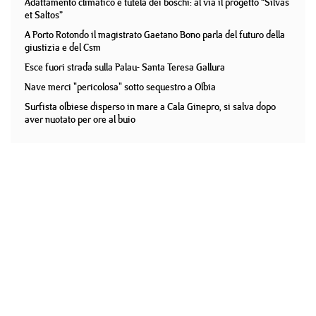
Adattamento climatico e tutela dei boschi: al via il progetto “Silvas
et Saltos”
A Porto Rotondo il magistrato Gaetano Bono parla del futuro della
giustizia e del Csm
Esce fuori strada sulla Palau- Santa Teresa Gallura
Nave merci "pericolosa" sotto sequestro a Olbia
Surfista olbiese disperso in mare a Cala Ginepro, si salva dopo
aver nuotato per ore al buio