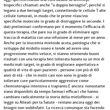
bispecifici chiamati anche "a doppio bersaglio", perché si
legano a due bersagli target, connettendo le cellule T alle
cellule tumorali, in modo che le prime rilascino
specifiche molecole in grado di distruggere le seconde. I
dati preliminari confermano per il momento l'efficacia di
questa terapia, che pare sia in grado di eliminare ogni
traccia di malattia con una infusione al mese per un anno.
Anche per la leucemia mieloide acuta, patologia che si
sviluppa dal midollo osseo e tende ad avere una
progressione molto veloce, si stanno ottenendo buoni
risultati con una terapia ben tollerata basata su un mix di
medicinali target, in grado di migliorare aspettativa e
qualità di vita di quei pazienti - persone con più di 60
anni di età - che in molti casi non sono in grado di
tollerare cure particolarmente aggressive come
chemioterapia intensiva o trapianto.E ancora: nonostante
siano disponibili da tempo farmaci efficaci che hanno
cambiato radicalmente la storia della mielofibrosi - si
legge su Alleati per la Salute - restano ancora oggi dei
bisogni non soddisfatti. La ricerca comunque sta facendo