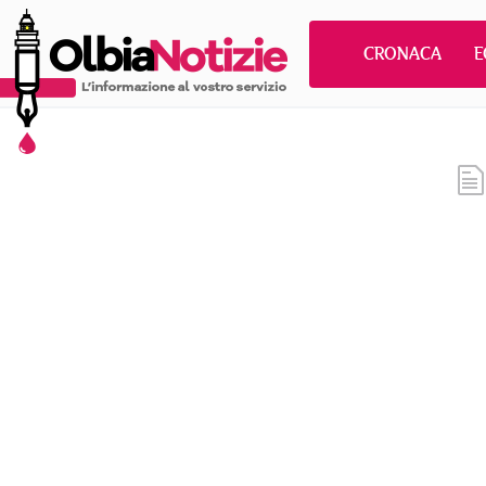
CRONACA
E