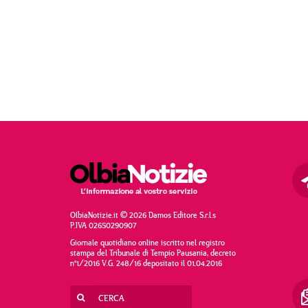
OlbiaNotizie.it © 2026 Damos Editore S.r.l.s
P.IVA 02650290907
Giornale quotidiano online iscritto nel registro
stampa del Tribunale di Tempio Pausania, decreto
n°1/2016 V.G. 248/16 depositato il 01.04.2016