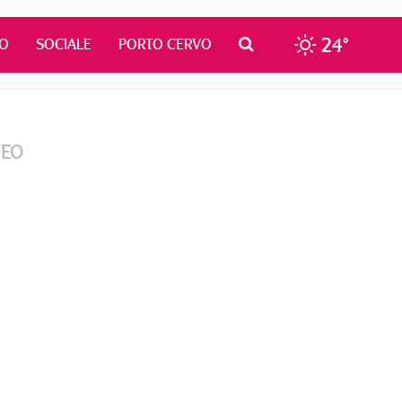
24°
MO
SOCIALE
PORTO CERVO
DEO