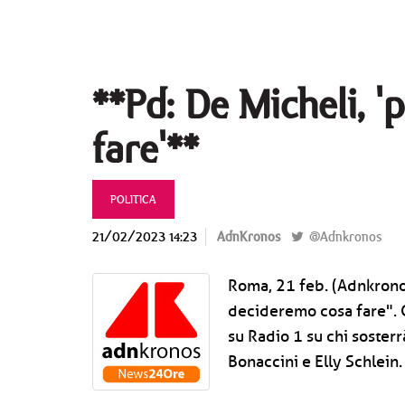
**Pd: De Micheli, 
fare'**
POLITICA
21/02/2023 14:23
AdnKronos
@Adnkronos
Roma, 21 feb. (Adnkronos
decideremo cosa fare". 
su Radio 1 su chi soster
Bonaccini e Elly Schlein.