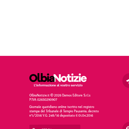
OlbiaNotizie.it © 2026 Damos Editore S.r.l.s
P.IVA 02650290907
Giornale quotidiano online iscritto nel registro
stampa del Tribunale di Tempio Pausania, decreto
n°1/2016 V.G. 248/16 depositato il 01.04.2016